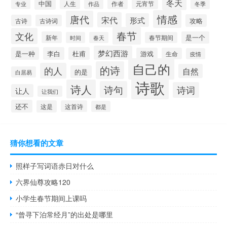
冬天
中国
人生
作者
元宵节
作品
冬季
专业
情感
唐代
宋代
形式
攻略
古诗
古诗词
春节
文化
新年
是一个
时间
春天
春节期间
梦幻西游
是一种
李白
杜甫
游戏
生命
疫情
自己的
的诗
的人
自然
的是
白居易
诗歌
诗人
诗句
诗词
让人
让我们
还不
这是
这首诗
都是
猜你想看的文章
照样子写词语赤日对什么
六界仙尊攻略120
小学生春节期间上课吗
“曾寻下泊常经月”的出处是哪里