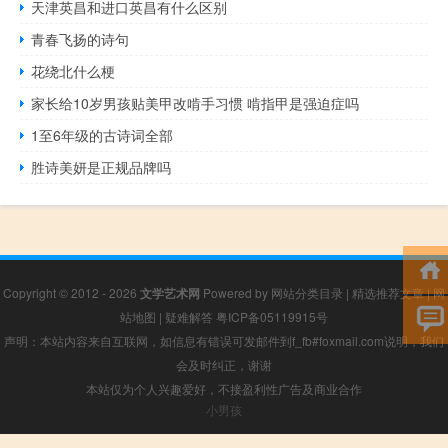
天津英昌和进口英昌有什么区别
青春飞扬的诗句
花绕北什么梗
家长给10岁男孩贴美甲改啃手习惯 啃指甲是强迫症吗
1至6年级的古诗词全部
胜诗美妍是正规品牌吗
Copyright © 2012 - 2026
文学艺术网
Powered by
网站分类目录
|
精选推荐文章
|
网
站地图
|
疑难解答
粤ICP备05119915号
声明：本站内容来自互联网，如信息有错误可发邮件到f_fb#foxmail.com说明，我们
会及时纠正，谢谢
本站仅为个人兴趣爱好，不接盈利性广告及商业合作
小男孩