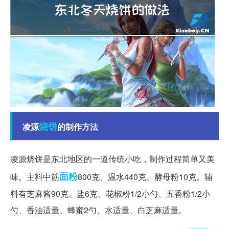
烧饼
凌源
的制作方法
凌源烧饼是东北地区的一道传统小吃，制作过程简单又美
面粉
味。主料中筋
800克、温水440克、酵母粉10克。辅
料有芝麻酱90克、盐6克、花椒粉1/2小勺、五香粉1/2小
勺、香油适量、蜂蜜2勺、水适量、白芝麻适量。