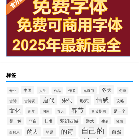
标签
冬天
中国
人生
作者
元宵节
作品
冬季
专业
情感
唐代
宋代
形式
攻略
古诗
古诗词
春节
文化
新年
是一个
时间
春天
春节期间
梦幻西游
是一种
李白
杜甫
游戏
生命
疫情
自己的
的诗
的人
自然
的是
白居易