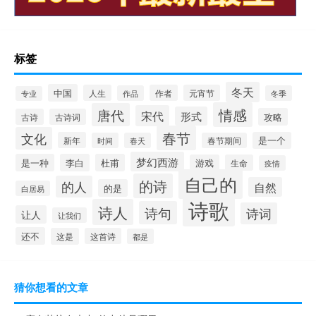
标签
冬天
中国
人生
作者
元宵节
作品
冬季
专业
情感
唐代
宋代
形式
攻略
古诗
古诗词
春节
文化
新年
是一个
时间
春天
春节期间
梦幻西游
是一种
李白
杜甫
游戏
生命
疫情
自己的
的诗
的人
自然
的是
白居易
诗歌
诗人
诗句
诗词
让人
让我们
还不
这是
这首诗
都是
猜你想看的文章