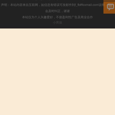
声明：本站内容来自互联网，如信息有错误可发邮件到f_fb#foxmail.com说明，我们
会及时纠正，谢谢
本站仅为个人兴趣爱好，不接盈利性广告及商业合作
小男孩