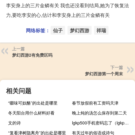
李安身上的三片金鳞有关 我也还没看到结局,她为了恢复法
力,要吃李安的心,估计和李安身上的三片金鳞有关
网络标签：
仙子
梦幻西游
祥瑞
上一篇
梦幻西游2有免费区吗
下一篇
梦幻西游第一个周末
相关问题
“啜味可奴酪”的出处是哪里
春节放假前有工资吗天津
冬天阳台用什么材料好看
晚上炖的汤怎么保存到第二天
文的诗
lgkp500手机密码忘了（lgkp500手机）
“复看津树隐离舟”的出处是哪里
有关过年的俗语或诗句