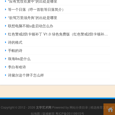
“应有荒坟在麦中”的出处是哪里
等一个日落（哼一首歌等日落简介）
“欲驾万里须舟舆”的出处是哪里
联想电脑不能u盘启动怎么办
红色警戒2防卡顿补丁 V1.0 绿色免费版（红色警戒2防卡顿补丁 V1.0 绿色免费版功能简介）
诗的格式
手帕的诗
珠海ibs是什么
李白有啥诗
诗黛尔这个牌子怎么样
Copyright © 2012 - 2026
文学艺术网
Powered by
网站分类目录
|
精选推荐文章
|
网
站地图
|
疑难解答
粤ICP备05119915号