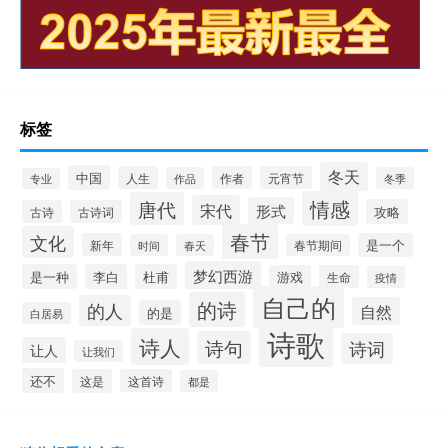
标签
冬天
中国
人生
作者
元宵节
作品
冬季
专业
情感
唐代
宋代
形式
攻略
古诗
古诗词
春节
文化
新年
是一个
时间
春天
春节期间
梦幻西游
是一种
李白
杜甫
游戏
生命
疫情
自己的
的诗
的人
自然
的是
白居易
诗歌
诗人
诗句
诗词
让人
让我们
还不
这是
这首诗
都是