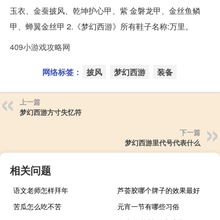
玉衣、金蚕披风、乾坤护心甲、紫 金磐龙甲、金丝鱼鳞
甲、蝉翼金丝甲 2.《梦幻西游》所有鞋子名称:万里。
409小游戏攻略网
网络标签：
披风
梦幻西游
装备
上一篇
梦幻西游方寸失忆符
下一篇
梦幻西游里代号代表什么
相关问题
语文老师怎样拜年
芦荟胶哪个牌子的效果最好
苦瓜怎么吃不苦
元宵一节有哪些习俗