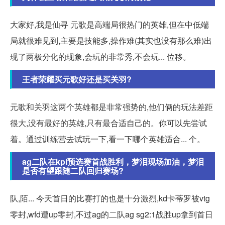
大家好,我是仙寻 元歌是高端局很热门的英雄,但在中低端
局就很难见到,主要是技能多,操作难(其实也没有那么难)出
现了两极分化的现象,会玩的非常秀,不会玩... 位移。
王者荣耀买元歌好还是买关羽?
元歌和关羽这两个英雄都是非常强势的,他们俩的玩法差距
很大,没有最好的英雄,只有最合适自己的。你可以先尝试
着。通过训练营去试玩一下,看一下哪个英雄适合... 个。
ag二队在kpl预选赛首战胜利，梦泪现场加油，梦泪
是否有望跟随二队回归赛场?
队,陌... 今天首日的比赛打的也是十分激烈,kd卡蒂罗被vtg
零封,wfd遭up零封,不过ag的二队ag sg2:1战胜up拿到首日