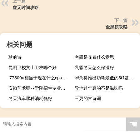
上一篇
虚无时间攻略
下一篇
全黑核攻略
相关问题
耿的诗
考研是花卷什么意思
昆明卫校文山卫校哪个好
乳霜冬天怎么保湿好
i77500u相当于现在什么cpu（处理器CPUi7 7500u相当于什么）
华为将推出功耗最低的5G基站待机5W相当于灯泡
安徽艺术职业学院招生专业及最好的专业有哪些
异地过年真的不是滋味吗
冬天汽车哪种油耗低好
三更的古诗词
☚