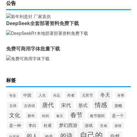
公告
DeepSeek全套部署资料免费下载
免费可商用字体批量下载
标签
冬天
中国
人生
作者
元宵节
作品
冬季
专业
情感
唐代
宋代
形式
攻略
古诗
古诗词
春节
文化
新年
是一个
时间
春天
春节期间
梦幻西游
是一种
李白
杜甫
游戏
生命
疫情
自己的
的诗
的人
自然
的是
白居易