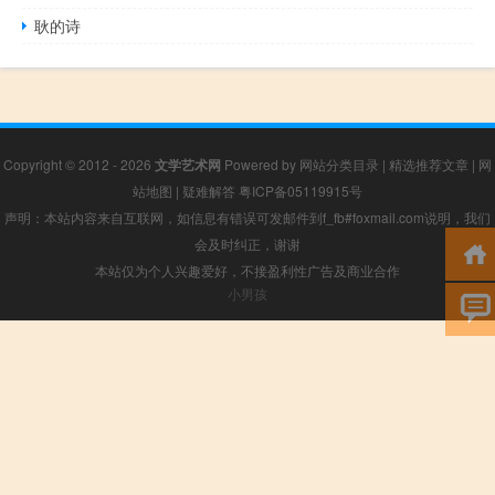
耿的诗
Copyright © 2012 - 2026
文学艺术网
Powered by
网站分类目录
|
精选推荐文章
|
网
站地图
|
疑难解答
粤ICP备05119915号
声明：本站内容来自互联网，如信息有错误可发邮件到f_fb#foxmail.com说明，我们
会及时纠正，谢谢
本站仅为个人兴趣爱好，不接盈利性广告及商业合作
小男孩