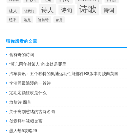
诗歌
诗人
诗句
诗词
让人
让我们
还不
这是
这首诗
都是
猜你想看的文章
含有奇的诗词
“莫忘同年射策人”的出处是哪里
汽车资讯：五个独特的奥迪运动性能部件R8版本将驶向英国
李清照最浪漫的一首诗
定期定额征收是什么
放翁诗 四首
关于离别愁绪的古诗名句
创意拜年视频鬼畜
愚人劫5攻略29