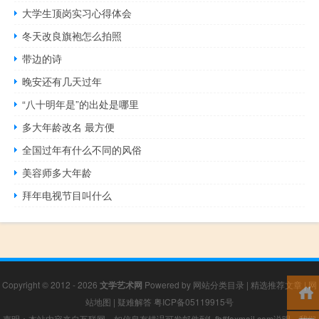
大学生顶岗实习心得体会
冬天改良旗袍怎么拍照
带边的诗
晚安还有几天过年
“八十明年是”的出处是哪里
多大年龄改名 最方便
全国过年有什么不同的风俗
美容师多大年龄
拜年电视节目叫什么
Copyright © 2012 - 2026
文学艺术网
Powered by
网站分类目录
|
精选推荐文章
|
网
站地图
|
疑难解答
粤ICP备05119915号
声明：本站内容来自互联网，如信息有错误可发邮件到f_fb#foxmail.com说明，我们