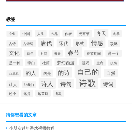
标签
冬天
中国
人生
作者
元宵节
作品
冬季
专业
情感
唐代
宋代
形式
攻略
古诗
古诗词
春节
文化
新年
是一个
时间
春天
春节期间
梦幻西游
是一种
李白
杜甫
游戏
生命
疫情
自己的
的诗
的人
自然
的是
白居易
诗歌
诗人
诗句
诗词
让人
让我们
还不
这是
这首诗
都是
猜你想看的文章
小朋友过年游戏视频教程