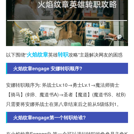
火焰
纹章
转职
以下围绕“
英雄
攻略”主题解决网友的困惑
火焰纹章engage 安娜转职顺序?
安娜转职顺序为: 斧战士Lv.10→勇士Lv.1→魔法师骑士
【骑马】(剑B、魔道书A)→圣者【魔道】(魔道书S、杖B)
只需要将安娜斧战士在第八章结束后之前从5级练到1。
火焰纹章engage第一个转职给谁?
在火焰纹章Engage中,第一个可以进行转职的角色是主角K