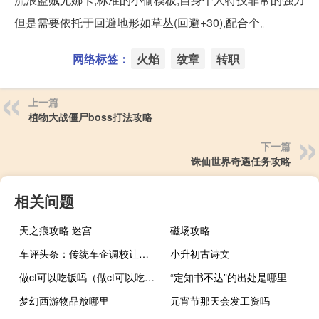
但是需要依托于回避地形如草丛(回避+30),配合个。
网络标签：
火焰
纹章
转职
上一篇
植物大战僵尸boss打法攻略
下一篇
诛仙世界奇遇任务攻略
相关问题
天之痕攻略 迷宫
磁场攻略
车评头条：传统车企调校让人惊喜 试驾广汽本田EA6
小升初古诗文
做ct可以吃饭吗（做ct可以吃饭吗）
“定知书不达”的出处是哪里
梦幻西游物品放哪里
元宵节那天会发工资吗