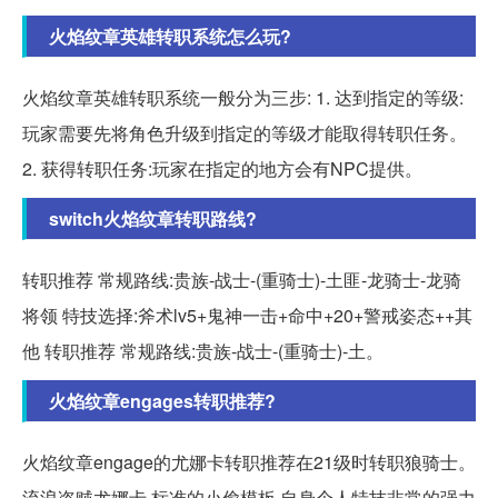
火焰纹章英雄转职系统怎么玩?
火焰纹章英雄转职系统一般分为三步: 1. 达到指定的等级:
玩家需要先将角色升级到指定的等级才能取得转职任务。
2. 获得转职任务:玩家在指定的地方会有NPC提供。
switch火焰纹章转职路线?
转职推荐 常规路线:贵族-战士-(重骑士)-土匪-龙骑士-龙骑
将领 特技选择:斧术lv5+鬼神一击+命中+20+警戒姿态++其
他 转职推荐 常规路线:贵族-战士-(重骑士)-土。
火焰纹章engages转职推荐?
火焰纹章engage的尤娜卡转职推荐在21级时转职狼骑士。
流浪盗贼尤娜卡,标准的小偷模板,自身个人特技非常的强力