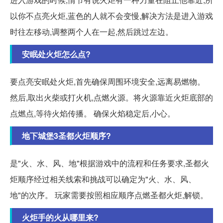
以你不点亮火炬,蓝色的人就不会变慢,解决方法是进入游戏
时往左移动,调整两个人在一起,然后跳过左边。
安眠处火炬怎么点?
要点亮安眠处火炬,首先确保周围环境安全,远离易燃物。
然后,取出火柴或打火机,点燃火源。将火源靠近火炬底部的
点燃点,等待火焰传播。 确保火焰稳定后,小心。
地下城堡3圣都火炬顺序?
是"火、水、风、地"根据游戏中的流程和任务要求,圣都火
炬顺序经过相关线索和挑战可以确定为"火、水、风、
地"的次序。 玩家需要按照相应顺序点燃圣都火炬,解锁。
火炬手的火从哪里来?