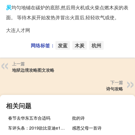
炭
均匀地铺在碳炉的底部,然后用火机或火柴点燃木炭的表
面。 等待木炭开始发热并冒出火苗后,轻轻吹气或使。
大连人才网
网络标签：
发蓝
木炭
杭州
上一篇
地狱边境攻略图文攻略
下一篇
诗句攻略
相关问题
春节去华东五市合适吗
批的诗
车评头条：2019款比亚迪e1日常实用性测试报告
感恩父母一首诗