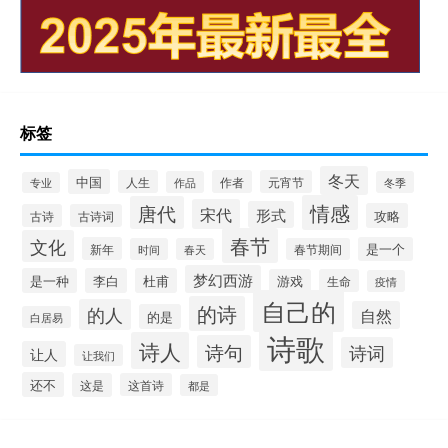
标签
冬天
中国
人生
作者
元宵节
作品
冬季
专业
情感
唐代
宋代
形式
攻略
古诗
古诗词
春节
文化
新年
是一个
时间
春天
春节期间
梦幻西游
是一种
李白
杜甫
游戏
生命
疫情
自己的
的诗
的人
自然
的是
白居易
诗歌
诗人
诗句
诗词
让人
让我们
还不
这是
这首诗
都是