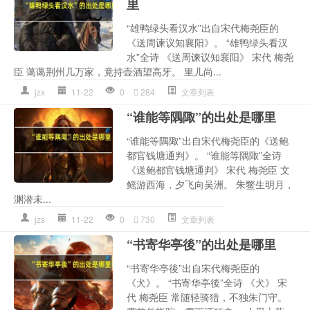
里
“雄鸭绿头看汉水”出自宋代梅尧臣的
《送周谏议知襄阳》。 “雄鸭绿头看汉
水”全诗 《送周谏议知襄阳》 宋代 梅尧
臣 蔼蔼荆州几万家，竟持壶酒望高牙。 里儿尚...
jzx
11-22
0
284
文章列表
“谁能等隅陬”的出处是哪里
“谁能等隅陬”出自宋代梅尧臣的《送鲍
都官钱塘通判》。 “谁能等隅陬”全诗
《送鲍都官钱塘通判》 宋代 梅尧臣 文
鳐游西海，夕飞向吴洲。 朱鳖生明月，
渊潜未...
jzs
11-22
0
730
文章列表
“书寄华亭後”的出处是哪里
“书寄华亭後”出自宋代梅尧臣的
《犬》。 “书寄华亭後”全诗 《犬》 宋
代 梅尧臣 常随轻骑猎，不独朱门守。