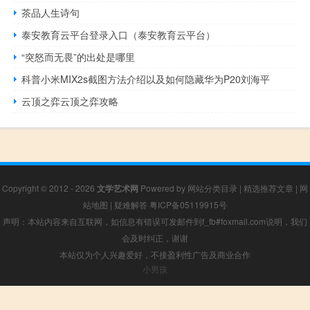
茶品人生诗句
泰安教育云平台登录入口（泰安教育云平台）
“突怒而无畏”的出处是哪里
科普小米MIX2s截图方法介绍以及如何隐藏华为P20刘海平
云顶之弈云顶之弈攻略
Copyright © 2012 - 2026
文学艺术网
Powered by
网站分类目录
|
精选推荐文章
|
网
站地图
|
疑难解答
粤ICP备05119915号
声明：本站内容来自互联网，如信息有错误可发邮件到f_fb#foxmail.com说明，我们
会及时纠正，谢谢
本站仅为个人兴趣爱好，不接盈利性广告及商业合作
小男孩