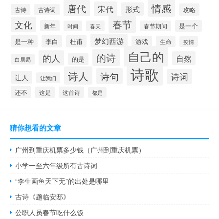
情感
唐代
宋代
形式
攻略
古诗
古诗词
春节
文化
新年
是一个
时间
春天
春节期间
梦幻西游
是一种
李白
杜甫
游戏
生命
疫情
自己的
的诗
的人
自然
的是
白居易
诗歌
诗人
诗句
诗词
让人
让我们
还不
这是
这首诗
都是
猜你想看的文章
广州到重庆机票多少钱（广州到重庆机票）
小学一至六年级所有古诗词
“李生画鱼天下无”的出处是哪里
古诗《题临安邸》
公职人员春节吃什么饭