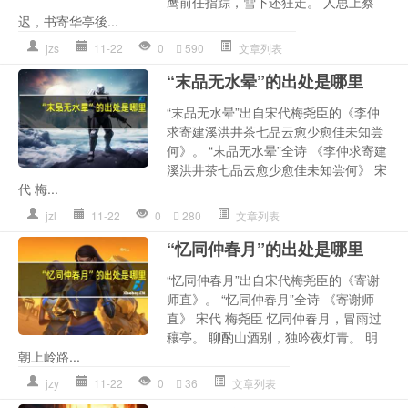
鹰前任指踪，雪下还狂走。 人思上蔡
迟，书寄华亭後...
jzs
11-22
0
590
文章列表
“末品无水晕”的出处是哪里
“末品无水晕”出自宋代梅尧臣的《李仲
求寄建溪洪井茶七品云愈少愈佳未知尝
何》。 “末品无水晕”全诗 《李仲求寄建
溪洪井茶七品云愈少愈佳未知尝何》 宋
代 梅...
jzl
11-22
0
280
文章列表
“忆同仲春月”的出处是哪里
“忆同仲春月”出自宋代梅尧臣的《寄谢
师直》。 “忆同仲春月”全诗 《寄谢师
直》 宋代 梅尧臣 忆同仲春月，冒雨过
穰亭。 聊酌山酒别，独吟夜灯青。 明
朝上岭路...
jzy
11-22
0
36
文章列表