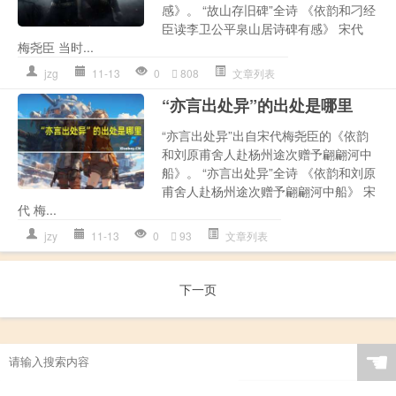
感》。 “故山存旧碑”全诗 《依韵和刁经
臣读李卫公平泉山居诗碑有感》 宋代
梅尧臣 当时...
jzg
11-13
0
808
文章列表
“亦言出处异”的出处是哪里
“亦言出处异”出自宋代梅尧臣的《依韵
和刘原甫舍人赴杨州途次赠予翩翩河中
船》。 “亦言出处异”全诗 《依韵和刘原
甫舍人赴杨州途次赠予翩翩河中船》 宋
代 梅...
jzy
11-13
0
93
文章列表
下一页
☚