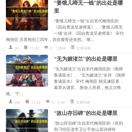
“妻饿儿啼无一钱”的出处是哪
里
“妻饿儿啼无一钱”出自宋代梅尧臣的
《回自青龙呈谢师直》。 “妻饿儿啼无
一钱”全诗 《回自青龙呈谢师直》 宋代
梅尧臣 共君相别三四年，岩岩瘦骨还依然。 唯...
jzr
11-22
0
834
文章列表
“无为媚渚兰”的出处是哪里
“无为媚渚兰”出自宋代梅尧臣的《闻师
鲁谪富水》。 “无为媚渚兰”全诗 《闻师
鲁谪富水》 宋代 梅尧臣 朝见谏臣逐，
暮章从谪官。 附炎人所易，抱义尔惟
难。 宁...
jzw
11-22
0
43
文章列表
“故山存旧碑”的出处是哪里
“故山存旧碑”出自宋代梅尧臣的《依韵
和刁经臣读李卫公平泉山居诗碑有