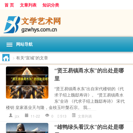
首 页
文章列表
知识分类
网站导航
>
有关“宣城”的文章
“贤王易镇甬水东”的出处是哪
里
“贤王易镇甬水东”出自宋代楼钥的《代
求子绍上魏邸寿诗》。 “贤王易镇甬水
东”全诗 《代求子绍上魏邸寿诗》 宋代
楼钥 皇家基业天与隆，金枝玉叶槃石宗。 我...
jzx
11-22
0
513
文章列表
“雄鸭绿头看汉水”的出处是哪