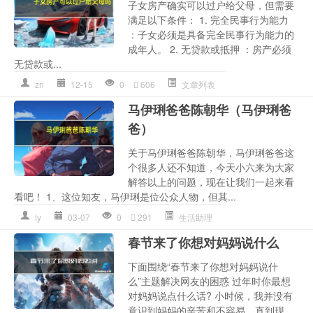
子女房产确实可以过户给父母，但需要
满足以下条件： 1. 完全民事行为能力
：子女必须是具备完全民事行为能力的
成年人。 2. 无贷款或抵押 ：房产必须
无贷款或...
zn
12-15
0
606
文章列表
马伊琍爸爸陈朝华（马伊琍爸
爸）
关于马伊琍爸爸陈朝华，马伊琍爸爸这
个很多人还不知道，今天小六来为大家
解答以上的问题，现在让我们一起来看
看吧！ 1、这位知友，马伊琍是位公众人物，但其...
ly
03-07
0
291
生活助理
春节来了你想对妈妈说什么
下面围绕“春节来了你想对妈妈说什
么”主题解决网友的困惑 过年时你最想
对妈妈说点什么话? 小时候，我并没有
意识到妈妈的辛苦和不容易。直到现