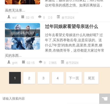
达对母亲的感恩之情。如果距离较远，
虽然无法亲...
wsl
02-15
0
0
春节2024
过年回娘家看望母亲送什么
过年去看望丈母娘送什么礼物好呢? 过
年了,买东西孝敬岳母,这是应该的。送
什么?年货!鸡鱼肉类,蔬菜类,坚果类,糖
果类,衣物类等等，这些都是大家过年常
买的东西...
gnh
02-15
0
965
春节2024
1
2
3
4
下一页
尾页
☚