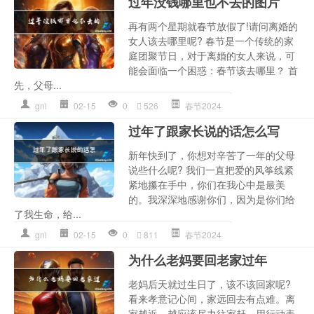
过年没钱哪里也不去的图片
再有两个星期就春节放假了!请问离婚的
女人该去哪里呢? 春节是一个传统的家
庭团聚节日，对于离婚的女人来说，可
能会面临一个困惑：春节该去哪里？ 首
先，父母...
gnl
02-15
0
526
春节2024
过年了跟家长说的话怎么写
新年快到了，你想对辛苦了一年的父母
说些什么呢? 我们一直把爱的风筝线紧
紧地攥在手中，你们在我心中是最美
的。我深深地感谢你们，因为是你们给
了我生命，给...
gnl
02-15
0
811
春节2024
为什么老妈要回老家过年
老妈后天就过生日了，该不该回家呢?
看来孝意记心间，家远回去有点难。离
家越近，越应该尽力往家赶，用行动表