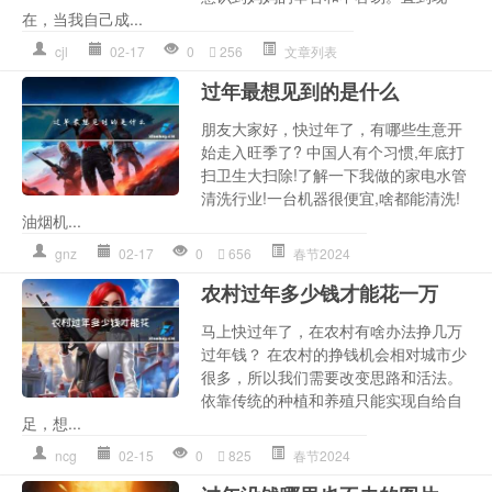
在，当我自己成...
cjl
02-17
0
256
文章列表
过年最想见到的是什么
朋友大家好，快过年了，有哪些生意开
始走入旺季了? 中国人有个习惯,年底打
扫卫生大扫除!了解一下我做的家电水管
清洗行业!一台机器很便宜,啥都能清洗!
油烟机...
gnz
02-17
0
656
春节2024
农村过年多少钱才能花一万
马上快过年了，在农村有啥办法挣几万
过年钱？ 在农村的挣钱机会相对城市少
很多，所以我们需要改变思路和活法。
依靠传统的种植和养殖只能实现自给自
足，想...
ncg
02-15
0
825
春节2024