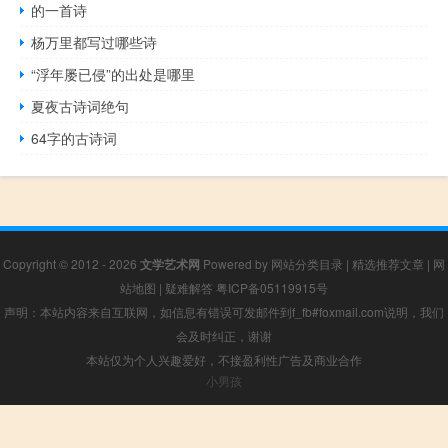
的一首诗
杨万里都写过哪些诗
“浮年屡已侵”的出处是哪里
夏夜古诗词绝句
64字的古诗词
Copyright © 2012 - 2026
文学艺术网
Powered by
网站分类目录
|
精选推荐文章
|
网
站地图
|
疑难解答
粤ICP备05119915号
声明：本站内容来自互联网，如信息有错误可发邮件到f_fb#foxmail.com说明，我们
会及时纠正，谢谢
本站仅为个人兴趣爱好，不接盈利性广告及商业合作
小男孩