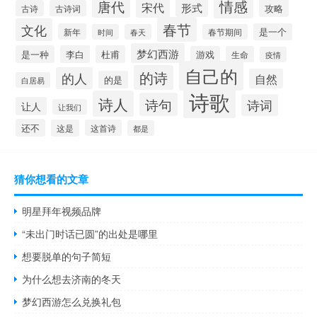
情感
唐代
宋代
形式
攻略
古诗
古诗词
春节
文化
新年
是一个
时间
春天
春节期间
梦幻西游
是一种
李白
杜甫
游戏
生命
疫情
自己的
的诗
的人
自然
的是
白居易
诗歌
诗人
诗句
诗词
让人
让我们
还不
这是
这首诗
都是
猜你想看的文章
明星拜年视频品牌
“未出门时话已圆”的出处是哪里
想要脱单的句子简短
为什么想去济南的冬天
梦幻西游怎么兑换礼包