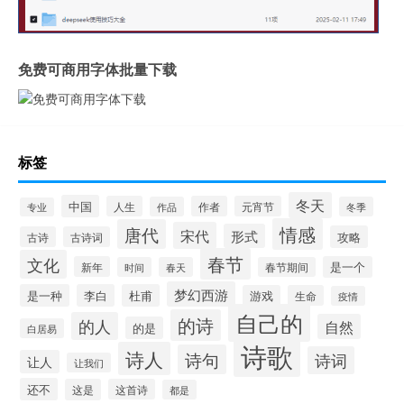
免费可商用字体批量下载
标签
冬天
中国
人生
作者
元宵节
作品
冬季
专业
情感
唐代
宋代
形式
攻略
古诗
古诗词
春节
文化
新年
是一个
时间
春天
春节期间
梦幻西游
是一种
李白
杜甫
游戏
生命
疫情
自己的
的诗
的人
自然
的是
白居易
诗歌
诗人
诗句
诗词
让人
让我们
还不
这是
这首诗
都是