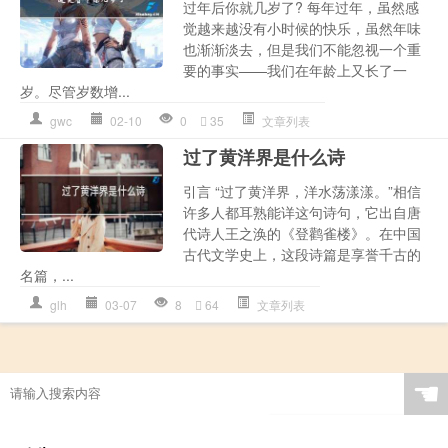
过年后你就几岁了? 每年过年，虽然感
觉越来越没有小时候的快乐，虽然年味
也渐渐淡去，但是我们不能忽视一个重
要的事实——我们在年龄上又长了一
岁。尽管岁数增...
gwc
02-10
0
35
文章列表
过了黄洋界是什么诗
引言 “过了黄洋界，洋水荡漾漾。”相信
许多人都耳熟能详这句诗句，它出自唐
代诗人王之涣的《登鹳雀楼》。在中国
古代文学史上，这段诗篇是享誉千古的
名篇，...
glh
03-07
8
64
文章列表
☚