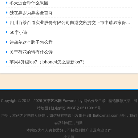
冬天适合种什么果园
独在异乡为异客全首诗
四川百茶百道实业股份有限公司向港交所提交上市申请独家保荐人为中金公司
50字小诗
诗黛尔这个牌子怎么样
关于荷花的诗有什么诗
苹果4升级ios7（iphone4怎么更新ios7）
Copyright © 2012 - 2026
文学艺术网
Powered by
网站分类目录
|
精选推荐文章
|
网
站地图
|
疑难解答
粤ICP备05119915号
声明：本站内容来自互联网，如信息有错误可发邮件到f_fb#foxmail.com说明，我们
会及时纠正，谢谢
本站仅为个人兴趣爱好，不接盈利性广告及商业合作
小男孩