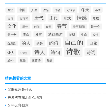
冬天
中国
人生
作者
元宵节
作品
冬季
专业
情感
唐代
宋代
形式
攻略
古诗
古诗词
春节
文化
新年
是一个
时间
春天
春节期间
梦幻西游
是一种
李白
杜甫
游戏
生命
疫情
自己的
的诗
的人
自然
的是
白居易
诗歌
诗人
诗句
诗词
让人
让我们
还不
这是
这首诗
都是
猜你想看的文章
蜚蠊意思是什么
夹皮沟在东北什么地方
牙科元宵创意