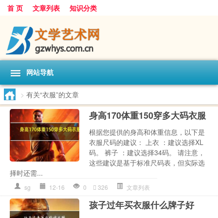
首 页
文章列表
知识分类
网站导航
>
有关“衣服”的文章
身高170体重150穿多大码衣服
根据您提供的身高和体重信息，以下是
衣服尺码的建议： 上衣 ：建议选择XL
码。 裤子 ：建议选择34码。 请注意，
这些建议是基于标准尺码表，但实际选
择时还需...
sg
12-16
0
326
文章列表
孩子过年买衣服什么牌子好