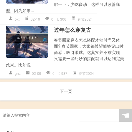
肥一下，少吃多动，这样可以改善腿
型。因为如果...
oxt
02-10
0
306
春节2024
过年怎么穿复古
春节回家穿衣怎么搭配才够时尚又体
面? 春节回家，大家都希望能够穿出时
尚感，吸引眼球。这其实并不难实现，
只需要一些巧妙的搭配就可以达到完美
效果。比如说...
gnz
02-09
0
937
春节2024
下一页
☚