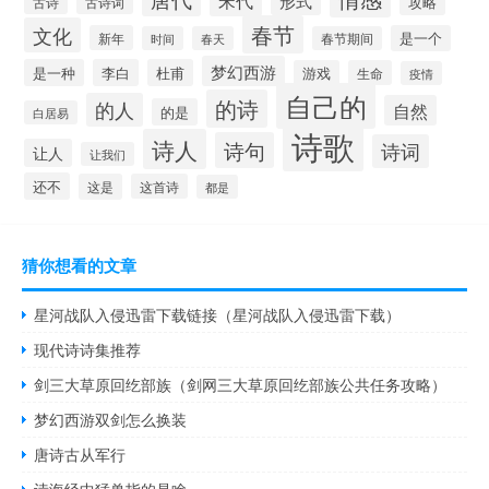
宋代
形式
攻略
古诗
古诗词
春节
文化
新年
是一个
时间
春天
春节期间
梦幻西游
是一种
李白
杜甫
游戏
生命
疫情
自己的
的诗
的人
自然
的是
白居易
诗歌
诗人
诗句
诗词
让人
让我们
还不
这是
这首诗
都是
猜你想看的文章
星河战队入侵迅雷下载链接（星河战队入侵迅雷下载）
现代诗诗集推荐
剑三大草原回纥部族（剑网三大草原回纥部族公共任务攻略）
梦幻西游双剑怎么换装
唐诗古从军行