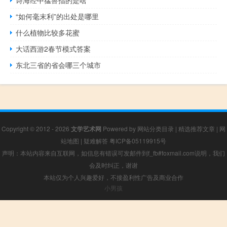
诗海经中猛兽指的是啥
“如何毫末利”的出处是哪里
什么植物比较多花蜜
大话西游2春节模式答案
东北三省的省会哪三个城市
Copyright © 2012 - 2026
文学艺术网
Powered by
网站分类目录
|
精选推荐文章
|
网
站地图
|
疑难解答
粤ICP备05119915号
声明：本站内容来自互联网，如信息有错误可发邮件到f_fb#foxmail.com说明，我们
会及时纠正，谢谢
本站仅为个人兴趣爱好，不接盈利性广告及商业合作
小男孩