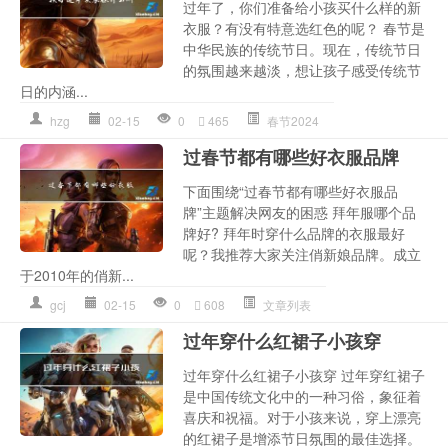
过年了，你们准备给小孩买什么样的新
衣服？有没有特意选红色的呢？ 春节是
中华民族的传统节日。现在，传统节日
的氛围越来越淡，想让孩子感受传统节
日的内涵...
hzg
02-15
0
465
春节2024
过春节都有哪些好衣服品牌
下面围绕“过春节都有哪些好衣服品
牌”主题解决网友的困惑 拜年服哪个品
牌好? 拜年时穿什么品牌的衣服最好
呢？我推荐大家关注俏新娘品牌。成立
于2010年的俏新...
gcj
02-15
0
608
文章列表
过年穿什么红裙子小孩穿
过年穿什么红裙子小孩穿 过年穿红裙子
是中国传统文化中的一种习俗，象征着
喜庆和祝福。对于小孩来说，穿上漂亮
的红裙子是增添节日氛围的最佳选择。