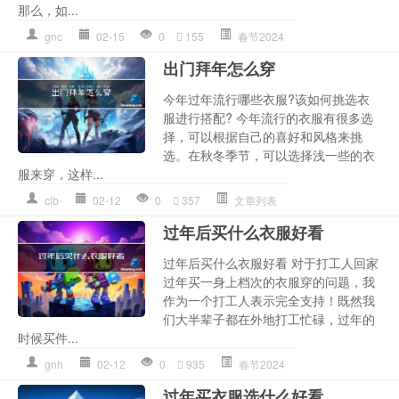
那么，如...
gnc
02-15
0
155
春节2024
出门拜年怎么穿
今年过年流行哪些衣服?该如何挑选衣
服进行搭配? 今年流行的衣服有很多选
择，可以根据自己的喜好和风格来挑
选。在秋冬季节，可以选择浅一些的衣
服来穿，这样...
clb
02-12
0
357
文章列表
过年后买什么衣服好看
过年后买什么衣服好看 对于打工人回家
过年买一身上档次的衣服穿的问题，我
作为一个打工人表示完全支持！既然我
们大半辈子都在外地打工忙碌，过年的
时候买件...
gnh
02-12
0
935
春节2024
过年买衣服选什么好看