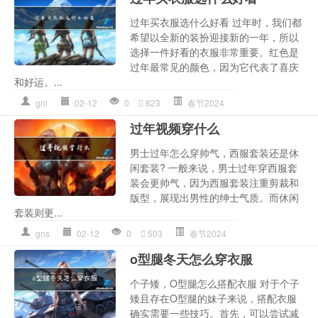
过年买衣服选什么好看 过年时，我们都
希望以全新的装扮迎接新的一年，所以
选择一件好看的衣服非常重要。红色是
过年最常见的颜色，因为它代表了喜庆
和好运。...
gnl
02-12
0
823
春节2024
过年视频穿什么
男士过年怎么穿帅气，西服套装还是休
闲套装? 一般来说，男士过年穿西服套
装会更帅气，因为西服套装注重剪裁和
版型，展现出男性的绅士气质。而休闲
套装则更...
gns
02-12
0
503
春节2024
o型腿冬天怎么穿衣服
个子矮，O型腿怎么搭配衣服 对于个子
矮且存在O型腿的妹子来说，搭配衣服
确实需要一些技巧。首先，可以尝试减