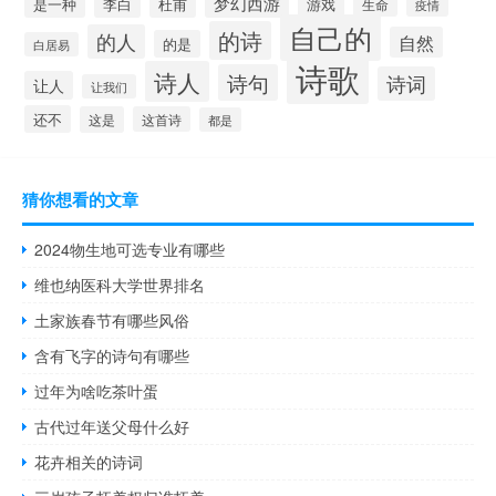
梦幻西游
是一种
李白
杜甫
游戏
生命
疫情
自己的
的诗
的人
自然
的是
白居易
诗歌
诗人
诗句
诗词
让人
让我们
还不
这是
这首诗
都是
猜你想看的文章
2024物生地可选专业有哪些
维也纳医科大学世界排名
土家族春节有哪些风俗
含有飞字的诗句有哪些
过年为啥吃茶叶蛋
古代过年送父母什么好
花卉相关的诗词