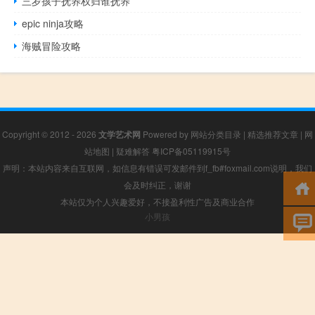
三岁孩子抚养权归谁抚养
epic ninja攻略
海贼冒险攻略
Copyright © 2012 - 2026
文学艺术网
Powered by
网站分类目录
|
精选推荐文章
|
网
站地图
|
疑难解答
粤ICP备05119915号
声明：本站内容来自互联网，如信息有错误可发邮件到f_fb#foxmail.com说明，我们
会及时纠正，谢谢
本站仅为个人兴趣爱好，不接盈利性广告及商业合作
小男孩