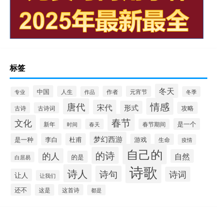
标签
冬天
中国
人生
作者
元宵节
作品
冬季
专业
情感
唐代
宋代
形式
攻略
古诗
古诗词
春节
文化
新年
是一个
时间
春天
春节期间
梦幻西游
是一种
李白
杜甫
游戏
生命
疫情
自己的
的诗
的人
自然
的是
白居易
诗歌
诗人
诗句
诗词
让人
让我们
还不
这是
这首诗
都是