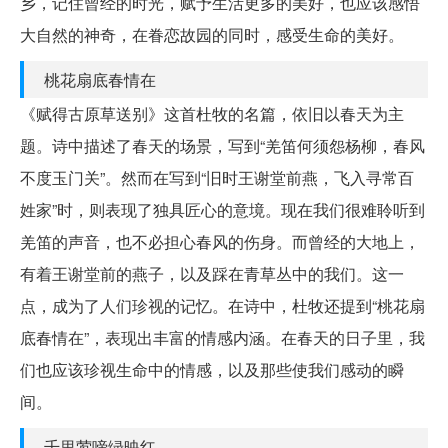
乡，记住曾经的时光，赋予生活更多的美好，也应该感悟
大自然的神奇，在眷恋故园的同时，感受生命的美好。
桃花扇底春情在
《赋得古原草送别》这首杜牧的名篇，依旧以春天为主
题。诗中描述了春天的场景，写到“羌笛何须怨杨柳，春风
不度玉门关”。然而在写到“旧时王谢堂前燕，飞入寻常百
姓家”时，则表现了独具匠心的意境。现在我们很难聆听到
羌笛的声音，也不必担心春风的伤身。而曾经的大地上，
有着王谢堂前的燕子，以及踩在青草丛中的我们。这一
点，成为了人们珍视的记忆。在诗中，杜牧还提到“桃花扇
底春情在”，表现出丰富的情感内涵。在春天的日子里，我
们也应该珍视生命中的情感，以及那些使我们感动的瞬
间。
千里莺啼绿映红