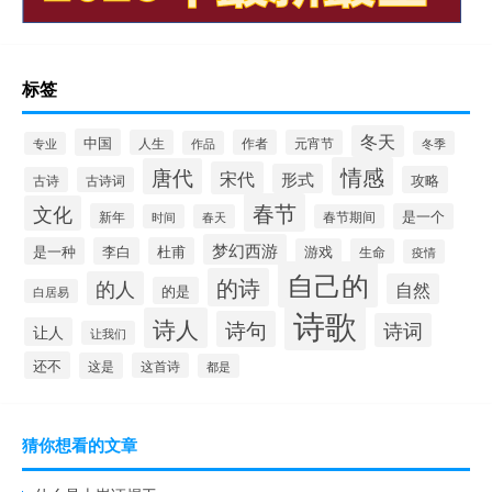
标签
冬天
中国
人生
作者
元宵节
作品
冬季
专业
情感
唐代
宋代
形式
攻略
古诗
古诗词
春节
文化
新年
是一个
时间
春天
春节期间
梦幻西游
是一种
李白
杜甫
游戏
生命
疫情
自己的
的诗
的人
自然
的是
白居易
诗歌
诗人
诗句
诗词
让人
让我们
还不
这是
这首诗
都是
猜你想看的文章