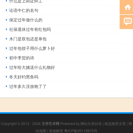
什么是上岗证焊工
论语中仁的名句
保定过年做什么的
社保退休过年有红包吗
木门是双包还是单包
过年包饺子用什么萝卜好
初中李贺的诗
过年给大姨送什么礼物好
冬天好钓黑鱼吗
过年多久没放炮了了
Copyright © 2012 - 2026
文学艺术网
Powered by
网站分类目录
|
精选推荐文章
|
网
站地图
|
疑难解答
粤ICP备05119915号