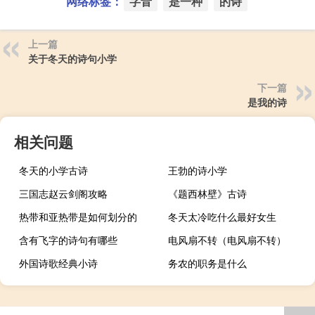
网络标签：
字音
是一种
的诗
上一篇
关于冬天的诗句小学
下一篇
是我的诗
相关问题
冬天的小学古诗
王勃的诗小学
三国志赵云剑阁攻略
《题西林壁》古诗
热带和亚热带是如何划分的
冬天太冷吃什么最好女生
含有飞字的诗句有哪些
电风扇不转（电风扇不转）
外国诗歌经典小诗
务农的职务是什么