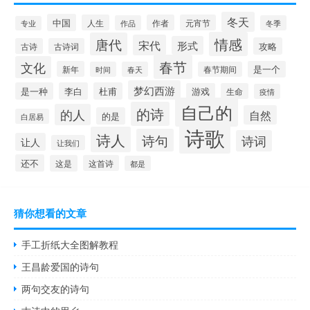
冬天
中国
人生
作者
元宵节
作品
冬季
专业
情感
唐代
宋代
形式
攻略
古诗
古诗词
春节
文化
新年
是一个
时间
春天
春节期间
梦幻西游
是一种
李白
杜甫
游戏
生命
疫情
自己的
的诗
的人
自然
的是
白居易
诗歌
诗人
诗句
诗词
让人
让我们
还不
这是
这首诗
都是
猜你想看的文章
手工折纸大全图解教程
王昌龄爱国的诗句
两句交友的诗句