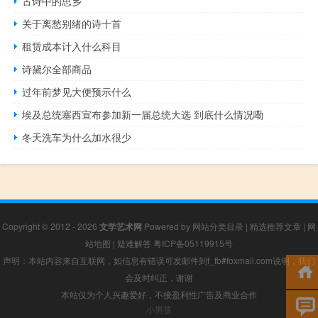
古诗中的思乡
关于离愁别绪的诗十首
租赁成本计入什么科目
诗黛尔全部商品
过年前梦见大便预示什么
埃及总统塞西宣布参加新一届总统大选 到底什么情况嘞
冬天洗车为什么加水很少
Copyright © 2012 - 2026
文学艺术网
Powered by
网站分类目录
|
精选推荐文章
|
网
站地图
|
疑难解答
粤ICP备05119915号
声明：本站内容来自互联网，如信息有错误可发邮件到f_fb#foxmail.com说明，我们
会及时纠正，谢谢
本站仅为个人兴趣爱好，不接盈利性广告及商业合作
小男孩