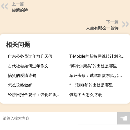
上一篇
柴荣的诗
下一篇
人生有那么一首诗
相关问题
广东公务员过年放几天假
T-Mobile的新按需跳转计划允许每年三次升级
古代社会如何过年作文
“茀禄尔康矣”的出处是哪里
搞笑的爱情诗句
车评头条：试驾新款东风启辰T70 不变的是品质
怎么攻略傲娇
“一筇横绝”的出处是哪里
经济日报金观平：强化知识产权全链条竞争力
饥荒冬天怎么防暖
☚