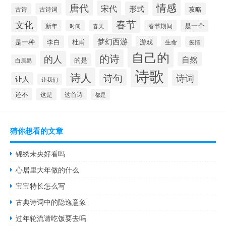
情感
唐代
宋代
形式
攻略
古诗
古诗词
春节
文化
新年
是一个
时间
春天
春节期间
梦幻西游
是一种
李白
杜甫
游戏
生命
疫情
自己的
的诗
的人
自然
的是
白居易
诗歌
诗人
诗句
诗词
让人
让我们
还不
这是
这首诗
都是
猜你想看的文章
锦绣未央好看吗
心居里大年做的什么
宝宝特长怎么写
古典诗词中的隐逸意象
过年轮流请吃饭要去吗