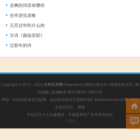
凉爽的词语有哪些
合作进化攻略
元旦过年吃什么肉
古诗《题临安邸》
过新年的诗
Copyright © 2012 - 2026
文学艺术网
Powered by
网站分类目录
|
精选推荐文章
|
网
站地图
|
疑难解答
粤ICP备05119915号
声明：本站内容来自互联网，如信息有错误可发邮件到f_fb#foxmail.com说明，我们
会及时纠正，谢谢
本站仅为个人兴趣爱好，不接盈利性广告及商业合作
小男孩