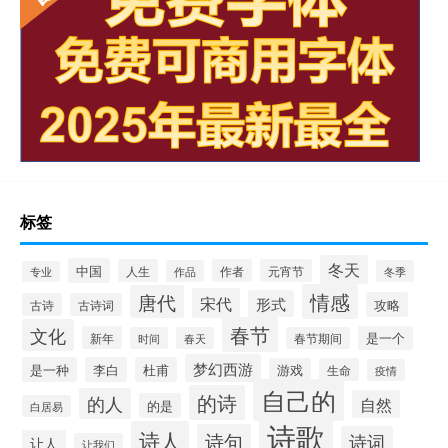
标签
冬天
中国
人生
作者
元宵节
作品
冬季
专业
情感
唐代
宋代
形式
攻略
古诗
古诗词
春节
文化
新年
是一个
时间
春天
春节期间
梦幻西游
是一种
李白
杜甫
游戏
生命
疫情
自己的
的诗
的人
自然
的是
白居易
诗歌
诗人
诗句
诗词
让人
让我们