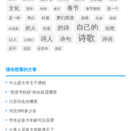
春节
文化
新年
是一个
时间
春天
春节期间
梦幻西游
是一种
李白
杜甫
游戏
生命
疫情
自己的
的诗
的人
自然
的是
白居易
诗歌
诗人
诗句
诗词
让人
让我们
还不
这是
这首诗
都是
猜你想看的文章
什么是大学主干课程
“筑堂号松桂”的出处是哪里
江苏兴化在哪里
河北385多少名
学生证多大年龄可以买票
公务人员多大年龄考不了