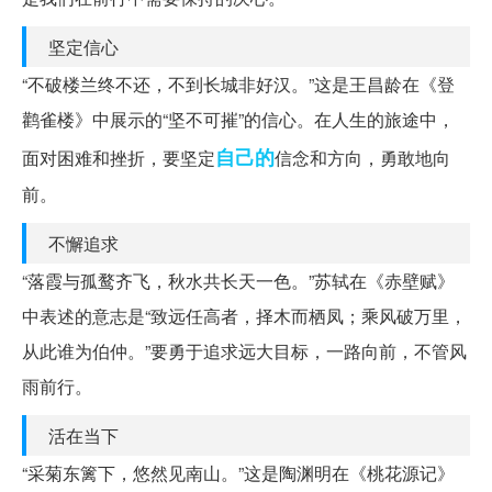
坚定信心
“不破楼兰终不还，不到长城非好汉。”这是王昌龄在《登
鹳雀楼》中展示的“坚不可摧”的信心。在人生的旅途中，
自己的
面对困难和挫折，要坚定
信念和方向，勇敢地向
前。
不懈追求
“落霞与孤鹜齐飞，秋水共长天一色。”苏轼在《赤壁赋》
中表述的意志是“致远任高者，择木而栖凤；乘风破万里，
从此谁为伯仲。”要勇于追求远大目标，一路向前，不管风
雨前行。
活在当下
“采菊东篱下，悠然见南山。”这是陶渊明在《桃花源记》