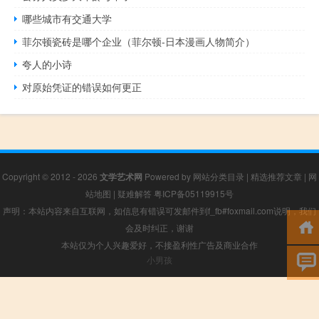
哪些城市有交通大学
菲尔顿瓷砖是哪个企业（菲尔顿-日本漫画人物简介）
夸人的小诗
对原始凭证的错误如何更正
Copyright © 2012 - 2026
文学艺术网
Powered by
网站分类目录
|
精选推荐文章
|
网
站地图
|
疑难解答
粤ICP备05119915号
声明：本站内容来自互联网，如信息有错误可发邮件到f_fb#foxmail.com说明，我们
会及时纠正，谢谢
本站仅为个人兴趣爱好，不接盈利性广告及商业合作
小男孩