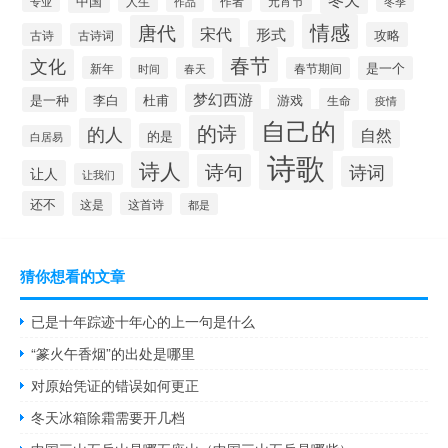
中国
人生
作者
元宵节
作品
冬季
专业
情感
唐代
宋代
形式
攻略
古诗
古诗词
春节
文化
新年
是一个
时间
春天
春节期间
梦幻西游
是一种
李白
杜甫
游戏
生命
疫情
自己的
的诗
的人
自然
的是
白居易
诗歌
诗人
诗句
诗词
让人
让我们
还不
这是
这首诗
都是
猜你想看的文章
已是十年踪迹十年心的上一句是什么
“篆火午香烟”的出处是哪里
对原始凭证的错误如何更正
冬天冰箱除霜需要开几档