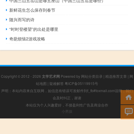
中国三山五岳山是哪五座山（中国三山五岳是哪些）
新鲜花生怎么保存到春节
随兴而写的诗
“时时登楼望”的出处是哪里
奇葩烦恼2游戏攻略
Copyright © 2012 - 2026
文学艺术网
Powered by
网站分类目录
|
精选推荐文章
|
网
站地图
|
疑难解答
粤ICP备05119915号
声明：本站内容来自互联网，如信息有错误可发邮件到f_fb#foxmail.com说明，我们
会及时纠正，谢谢
本站仅为个人兴趣爱好，不接盈利性广告及商业合作
小男孩