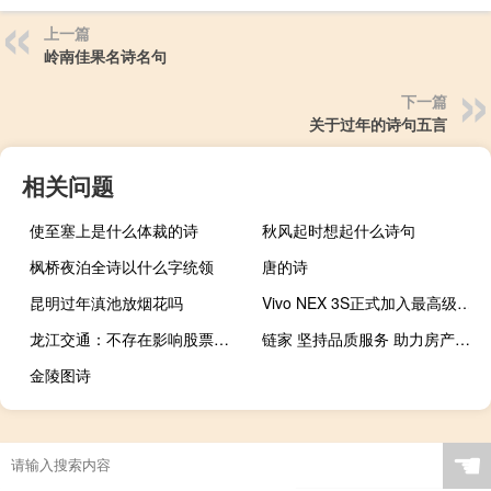
上一篇
岭南佳果名诗名句
下一篇
关于过年的诗句五言
相关问题
使至塞上是什么体裁的诗
秋风起时想起什么诗句
枫桥夜泊全诗以什么字统领
唐的诗
昆明过年滇池放烟花吗
Vivo NEX 3S正式加入最高级别的俱乐部
龙江交通：不存在影响股票交易价格异动的重大事项
链家 坚持品质服务 助力房产经纪行业高质量发展 到底什么情况嘞
金陵图诗
☚