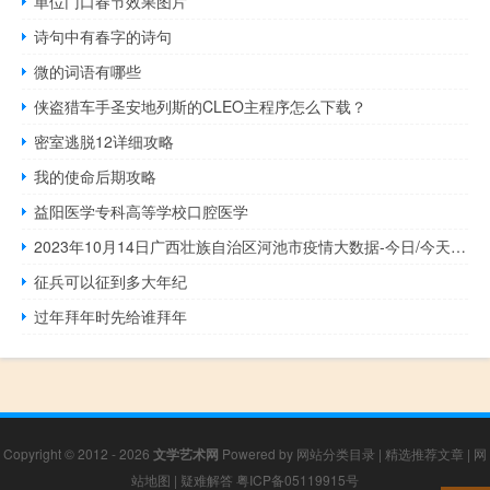
单位门口春节效果图片
诗句中有春字的诗句
微的词语有哪些
侠盗猎车手圣安地列斯的CLEO主程序怎么下载？
密室逃脱12详细攻略
我的使命后期攻略
益阳医学专科高等学校口腔医学
2023年10月14日广西壮族自治区河池市疫情大数据-今日/今天疫情全网搜索最新实时消息动态情况通知播报
征兵可以征到多大年纪
过年拜年时先给谁拜年
Copyright © 2012 - 2026
文学艺术网
Powered by
网站分类目录
|
精选推荐文章
|
网
站地图
|
疑难解答
粤ICP备05119915号