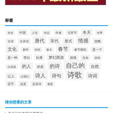
标签
冬天
中国
人生
作者
元宵节
作品
冬季
专业
情感
唐代
宋代
形式
攻略
古诗
古诗词
春节
文化
新年
是一个
时间
春天
春节期间
梦幻西游
是一种
李白
杜甫
游戏
生命
疫情
自己的
的诗
的人
自然
的是
白居易
诗歌
诗人
诗句
诗词
让人
让我们
还不
这是
这首诗
都是
猜你想看的文章