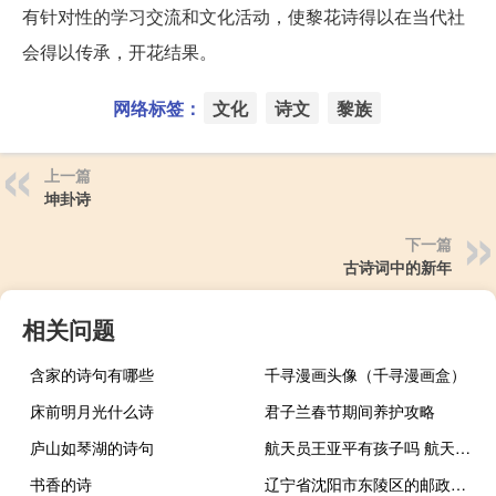
有针对性的学习交流和文化活动，使黎花诗得以在当代社
会得以传承，开花结果。
网络标签：
文化
诗文
黎族
上一篇
坤卦诗
下一篇
古诗词中的新年
相关问题
含家的诗句有哪些
千寻漫画头像（千寻漫画盒）
床前明月光什么诗
君子兰春节期间养护攻略
庐山如琴湖的诗句
航天员王亚平有孩子吗 航天员王亚平老公赵鹏
书香的诗
辽宁省沈阳市东陵区的邮政编码是多少