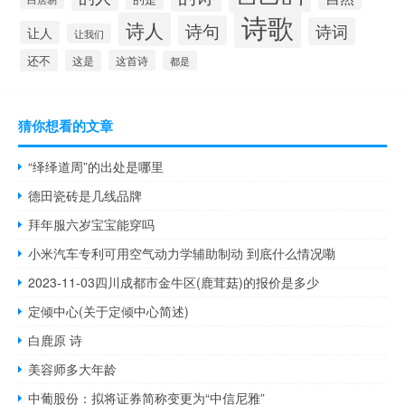
诗歌
诗人
诗句
诗词
让人
让我们
还不
这是
这首诗
都是
猜你想看的文章
“绎绎道周”的出处是哪里
德田瓷砖是几线品牌
拜年服六岁宝宝能穿吗
小米汽车专利可用空气动力学辅助制动 到底什么情况嘞
2023-11-03四川成都市金牛区(鹿茸菇)的报价是多少
定倾中心(关于定倾中心简述)
白鹿原 诗
美容师多大年龄
中葡股份：拟将证券简称变更为“中信尼雅”