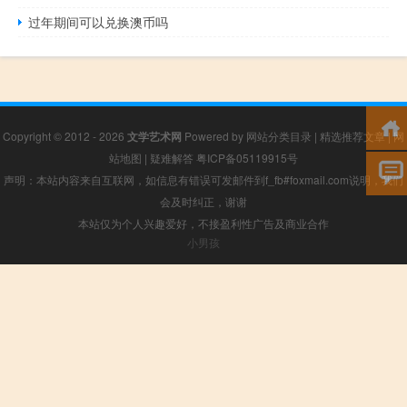
过年期间可以兑换澳币吗
Copyright © 2012 - 2026
文学艺术网
Powered by
网站分类目录
|
精选推荐文章
|
网
站地图
|
疑难解答
粤ICP备05119915号
声明：本站内容来自互联网，如信息有错误可发邮件到f_fb#foxmail.com说明，我们
会及时纠正，谢谢
本站仅为个人兴趣爱好，不接盈利性广告及商业合作
小男孩