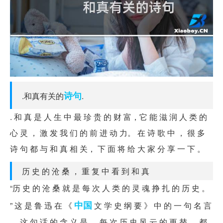
诗句
.和真有关的
.
. 和 真 是 人 生 中 最 珍 贵 的 财 富，它 能 滋 润 人 类 的
心 灵 ， 激 发 我 们 的 前 进 动 力。 在 诗 歌 中 ， 很 多
诗 句 都 与 和 真 相 关， 下 面 将 给 大 家 分 享 一 下 。
历 史 的 沧 桑 ， 重 复 中 看 到 和 真
“历 史 的 沧 桑 就 是 每 次 人 类 的 灵 魂 挣 扎 的 历 史 。
中国
” 这 是 鲁 迅 在 《
文 学 史 纲 要 》 中 的 一 句 名 言
。 这 句 话 的 含 义 是 ， 每 次 历 史 风 云 的 更 替 ， 都