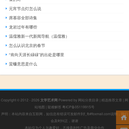
元宵节点灯怎么说
席慕容全部诗集
龙岩过年有哪些
温儒雅新一代新闻导航（温儒雅）
怎么认识北京的春节
“肯向天涯长碌碌”的出处是哪里
蜚蠊意思是什么
Copyright © 2012 - 2026
文学艺术网
Powered by
网站分类目录
|
精选推荐文章
|
网
站地图
|
疑难解答
粤ICP备05119915号
声明：本站内容来自互联网，如信息有错误可发邮件到f_fb#foxmail.com说明，我们
会及时纠正，谢谢
本站仅为个人兴趣爱好，不接盈利性广告及商业合作