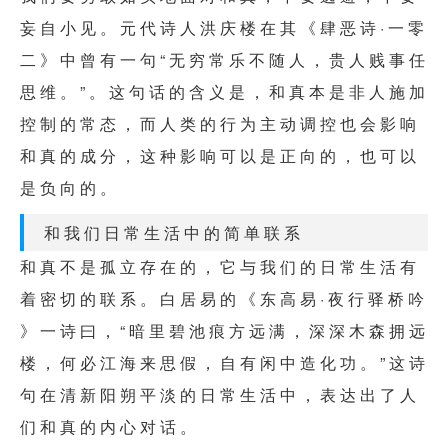
妄 自 小 见 。 元 代 诗 人 洪 庆 楼 在 其 《 肆 恶 诗 · 一 零
二 》 中 曾 有 一 句 “ 无 穷 常 乐 不 随 人 ， 贵 人 贱 事 任
思 维 。 ” 。 这 句 话 的 含 义 是 ， 和 真 本 是 非 人 施 加
控 制 的 常 态 ， 而 人 类 的 行 为 主 动 调 控 也 会 影 响
和 真 的 成 分 ， 这 种 影 响 可 以 是 正 向 的 ， 也 可 以
是 负 向 的 。
和 我 们 日 常 生 活 中 的 简 单 联 系
和 真 不 是 孤 立 存 在 的 ， 它 与 我 们 的 日 常 生 活 有
着 密 切 的 联 系 。 白 居 易 的 《 东 高 易 · 夜 行 驿 桥 吟
》 一 诗 曰 ， “ 暗 里 碧 池 痕 方 远 满 ， 深 深 木 森 拥 远
楼 ， 何 必 江 海 来 思 假 ， 自 有 闲 中 造 化 功 。 ” 这 诗
句 在 清 新 阳 朔 平 淡 的 日 常 生 活 中 ， 表 达 出 了 人
们 和 真 的 内 心 对 话 。