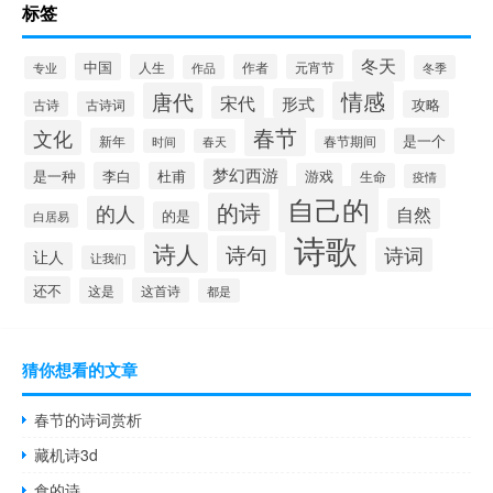
标签
冬天
中国
人生
作者
元宵节
作品
冬季
专业
情感
唐代
宋代
形式
攻略
古诗
古诗词
春节
文化
新年
是一个
时间
春天
春节期间
梦幻西游
是一种
李白
杜甫
游戏
生命
疫情
自己的
的诗
的人
自然
的是
白居易
诗歌
诗人
诗句
诗词
让人
让我们
还不
这是
这首诗
都是
猜你想看的文章
春节的诗词赏析
藏机诗3d
食的诗