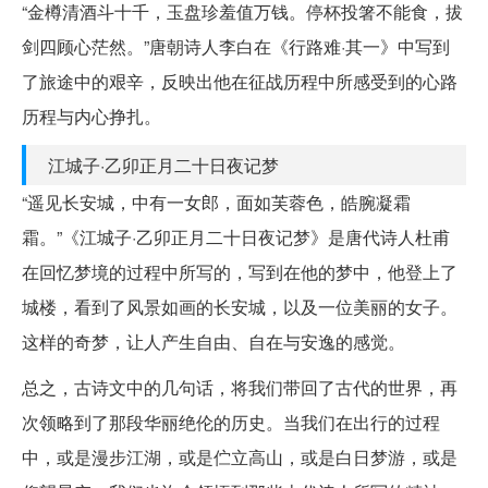
“金樽清酒斗十千，玉盘珍羞值万钱。停杯投箸不能食，拔
剑四顾心茫然。”唐朝诗人李白在《行路难·其一》中写到
了旅途中的艰辛，反映出他在征战历程中所感受到的心路
历程与内心挣扎。
江城子·乙卯正月二十日夜记梦
“遥见长安城，中有一女郎，面如芙蓉色，皓腕凝霜
霜。”《江城子·乙卯正月二十日夜记梦》是唐代诗人杜甫
在回忆梦境的过程中所写的，写到在他的梦中，他登上了
城楼，看到了风景如画的长安城，以及一位美丽的女子。
这样的奇梦，让人产生自由、自在与安逸的感觉。
总之，古诗文中的几句话，将我们带回了古代的世界，再
次领略到了那段华丽绝伦的历史。当我们在出行的过程
中，或是漫步江湖，或是伫立高山，或是白日梦游，或是