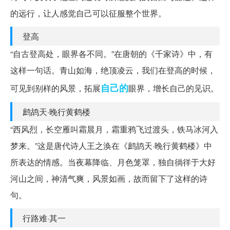
的远行，让人感觉自己可以征服整个世界。
登高
“自古登高处，眼界各不同。”在唐朝的《千家诗》中，有
这样一句话。青山如海，绝顶凌云，我们在登高的时候，
自己的
可见到别样的风景，拓展
眼界，增长自己的见识。
鹧鸪天·晚行黄鹤楼
“西风烈，长空雁叫霜晨月，霜重鸦飞过渡头，铁马冰河入
梦来。”这是唐代诗人王之涣在《鹧鸪天·晚行黄鹤楼》中
所表达的情感。当夜幕降临、月色笼罩，独自徜徉于大好
河山之间，神清气爽，风景如画，故而留下了这样的诗
句。
行路难·其一