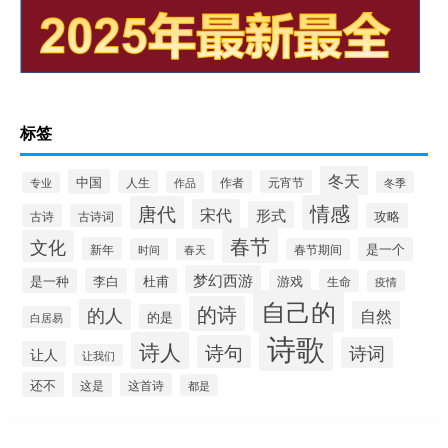
标签
冬天
中国
人生
作者
元宵节
作品
冬季
专业
情感
唐代
宋代
形式
攻略
古诗
古诗词
春节
文化
新年
是一个
时间
春天
春节期间
梦幻西游
是一种
李白
杜甫
游戏
生命
疫情
自己的
的诗
的人
自然
的是
白居易
诗歌
诗人
诗句
诗词
让人
让我们
还不
这是
这首诗
都是