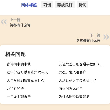
网络标签：
习惯
养成良好
诗词
上一篇
诗都有什么诗
下一篇
李贺都有什么诗
相关问题
古诗词中的中秋
无证驾驶出现交通事故如何处罚
过年宁波可以回贵州吗今天
怎么开发票给客户
大年夜捡到钱寓意着什么
人活到多大年龄算长寿了
万竿斜的诗
情侣间怎么拜年
一年级全部古诗
为什么用轻质砖砌墙