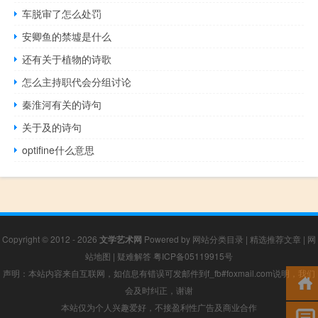
车脱审了怎么处罚
安卿鱼的禁墟是什么
还有关于植物的诗歌
怎么主持职代会分组讨论
秦淮河有关的诗句
关于及的诗句
optifine什么意思
Copyright © 2012 - 2026
文学艺术网
Powered by
网站分类目录
|
精选推荐文章
|
网
站地图
|
疑难解答
粤ICP备05119915号
声明：本站内容来自互联网，如信息有错误可发邮件到f_fb#foxmail.com说明，我们
会及时纠正，谢谢
本站仅为个人兴趣爱好，不接盈利性广告及商业合作