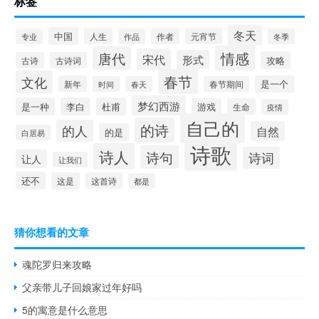
标签
冬天
中国
人生
作者
元宵节
作品
冬季
专业
情感
唐代
宋代
形式
攻略
古诗
古诗词
春节
文化
新年
是一个
时间
春天
春节期间
梦幻西游
是一种
李白
杜甫
游戏
生命
疫情
自己的
的诗
的人
自然
的是
白居易
诗歌
诗人
诗句
诗词
让人
让我们
还不
这是
这首诗
都是
猜你想看的文章
魂陀罗归来攻略
父亲带儿子回娘家过年好吗
5的寓意是什么意思