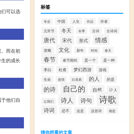
标签
他们可以选
中国
人生
作者
作品
专业
冬天
元宵节
古诗
古诗词
冬季
情感
唐代
宋代
形式
文化
攻略
候。而在初
新年
时间
春天
春节
学生的成长
是一种
是一个
春节期间
梦幻西游
李白
杜甫
游戏
的人
的是
生命
疫情
白居易
自己的
的诗
自然
让人
诗歌
诗人
诗句
属于他们自
让我们
诗词
还不
这是
这首诗
都是
猜你想看的文章