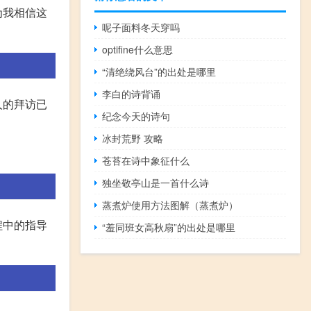
为我相信这
呢子面料冬天穿吗
optifine什么意思
“清绝绕风台”的出处是哪里
李白的诗背诵
人的拜访已
纪念今天的诗句
冰封荒野 攻略
苍苔在诗中象征什么
独坐敬亭山是一首什么诗
蒸煮炉使用方法图解（蒸煮炉）
程中的指导
“羞同班女高秋扇”的出处是哪里