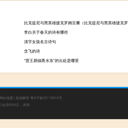
比克提尼与黑英雄捷克罗姆豆瓣（比克提尼与黑英雄捷克罗
李白关于春天的诗有哪些
清字女孩名古诗句
含飞的诗
“贤王易镇甬水东”的出处是哪里
网站地图
|
疑难解答
粤ICP备05119915号
，我们会及时纠正，谢谢