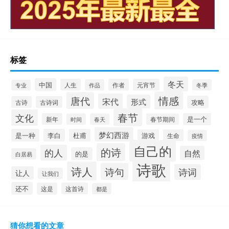
标签
冬天
中国
人生
作者
元宵节
作品
冬季
专业
情感
唐代
宋代
形式
攻略
古诗
古诗词
春节
文化
新年
是一个
时间
春天
春节期间
梦幻西游
是一种
李白
杜甫
游戏
生命
疫情
自己的
的诗
的人
自然
的是
白居易
诗歌
诗人
诗句
诗词
让人
让我们
还不
这是
这首诗
都是
猜你想看的文章