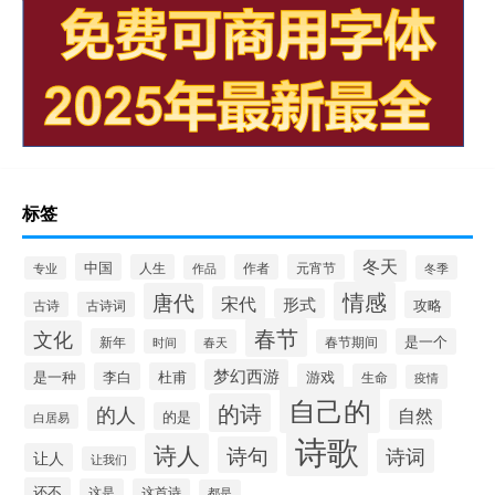
标签
冬天
中国
人生
作者
元宵节
作品
冬季
专业
情感
唐代
宋代
形式
攻略
古诗
古诗词
春节
文化
新年
是一个
时间
春天
春节期间
梦幻西游
是一种
李白
杜甫
游戏
生命
疫情
自己的
的诗
的人
自然
的是
白居易
诗歌
诗人
诗句
诗词
让人
让我们
还不
这是
这首诗
都是