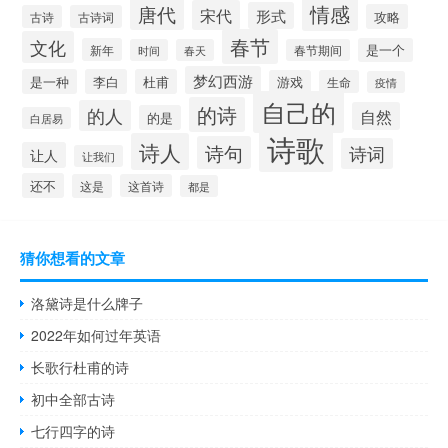
情感
唐代
宋代
形式
攻略
古诗
古诗词
春节
文化
新年
是一个
时间
春天
春节期间
梦幻西游
是一种
李白
杜甫
游戏
生命
疫情
自己的
的诗
的人
自然
的是
白居易
诗歌
诗人
诗句
诗词
让人
让我们
还不
这是
这首诗
都是
猜你想看的文章
洛黛诗是什么牌子
2022年如何过年英语
长歌行杜甫的诗
初中全部古诗
七行四字的诗