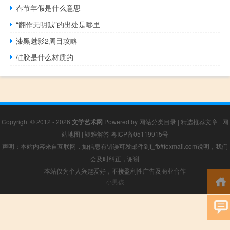
春节年假是什么意思
“翻作无明贼”的出处是哪里
漆黑魅影2周目攻略
硅胶是什么材质的
Copyright © 2012 - 2026
文学艺术网
Powered by
网站分类目录
|
精选推荐文章
|
网
站地图
|
疑难解答
粤ICP备05119915号
声明：本站内容来自互联网，如信息有错误可发邮件到f_fb#foxmail.com说明，我们
会及时纠正，谢谢
本站仅为个人兴趣爱好，不接盈利性广告及商业合作
小男孩