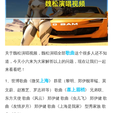
歌曲
关于魏松演唱视频，魏松演唱全部
这个很多人还不知
道，今天小六来为大家解答以上的问题，现在让我们一起
来看看吧！
上海
1、世博歌曲《微笑
》 群星（黎明、郑伊舰草蜢、莫
喜上眉梢
文蔚、赵雅芝、罗志祥等） 歌曲《
》 兄弟联、
东方天使 歌曲《风云》 郑伊健 歌曲《虫儿飞》 郑伊健 歌
曲《友情岁月》 郑伊健 歌曲《上海是我家》 型秀家族 歌