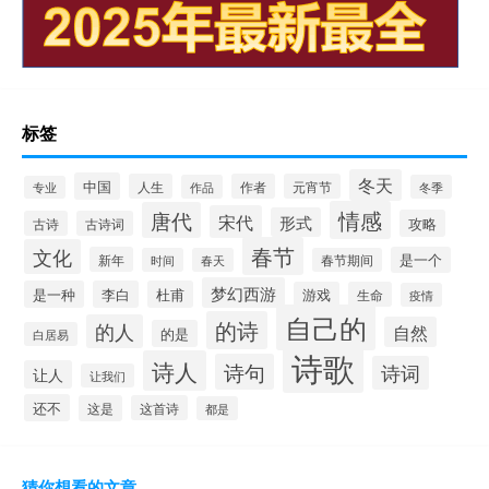
标签
冬天
中国
人生
作者
元宵节
作品
冬季
专业
情感
唐代
宋代
形式
攻略
古诗
古诗词
春节
文化
新年
是一个
时间
春天
春节期间
梦幻西游
是一种
李白
杜甫
游戏
生命
疫情
自己的
的诗
的人
自然
的是
白居易
诗歌
诗人
诗句
诗词
让人
让我们
还不
这是
这首诗
都是
猜你想看的文章