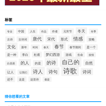
标签
冬天
中国
人生
作者
元宵节
作品
冬季
专业
情感
唐代
宋代
形式
攻略
古诗
古诗词
春节
文化
新年
是一个
时间
春天
春节期间
梦幻西游
是一种
李白
杜甫
游戏
生命
疫情
自己的
的诗
的人
自然
的是
白居易
诗歌
诗人
诗句
诗词
让人
让我们
还不
这是
这首诗
都是
猜你想看的文章