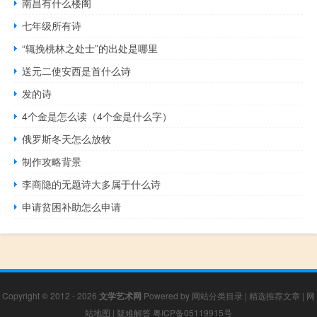
南昌有什么楼阁
七年级所有诗
“辄挽桃林之处士”的出处是哪里
送元二使安西是首什么诗
发的诗
4个金是怎么读（4个金是什么字）
俄罗斯冬天怎么放牧
制作攻略背景
李商隐的无题诗大多属于什么诗
申请贫困补助怎么申请
Copyright © 2012 - 2026
文学艺术网
Powered by
网站分类目录
|
精选推荐文章
|
网
站地图
|
疑难解答
粤ICP备05119915号