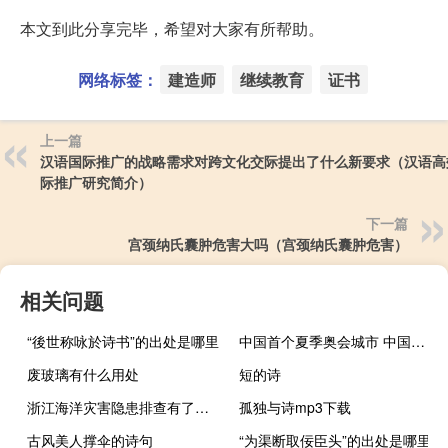
本文到此分享完毕，希望对大家有所帮助。
网络标签：
建造师
继续教育
证书
上一篇
汉语国际推广的战略需求对跨文化交际提出了什么新要求（汉语高
际推广研究简介）
下一篇
宫颈纳氏囊肿危害大吗（宫颈纳氏囊肿危害）
相关问题
“後世称咏於诗书”的出处是哪里
中国首个夏季奥会城市 中国残奥会首枚金牌
废玻璃有什么用处
短的诗
浙江海洋灾害隐患排查有了地方标准
孤独与诗mp3下载
古风美人撑伞的诗句
“为渠断取佞臣头”的出处是哪里