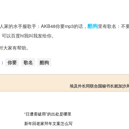
酷狗
人家的水手服歌手：AKB48你要mp3的话，
里有歌名：不
，可以百度hi我叫我发给你。
望对大家有帮助。
：
你要
歌名
酷狗
埃及外长同联合国秘书长就加沙
“日遭斋破用”的出处是哪里
新年回老家拜年文案怎么写