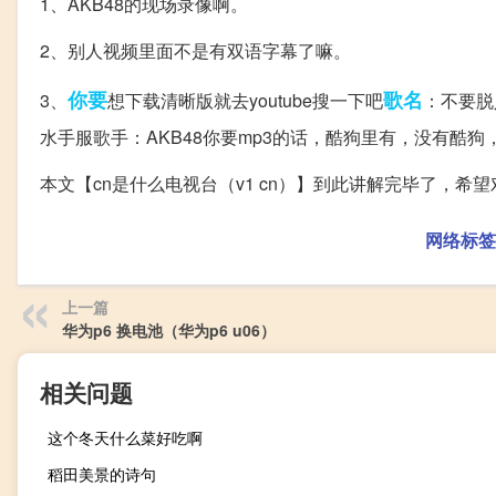
1、AKB48的现场录像啊。
2、别人视频里面不是有双语字幕了嘛。
你要
歌名
3、
想下载清晰版就去youtube搜一下吧
：不要脱
水手服歌手：AKB48你要mp3的话，酷狗里有，没有酷狗
本文【cn是什么电视台（v1 cn）】到此讲解完毕了，希
网络标签
上一篇
华为p6 换电池（华为p6 u06）
相关问题
这个冬天什么菜好吃啊
稻田美景的诗句