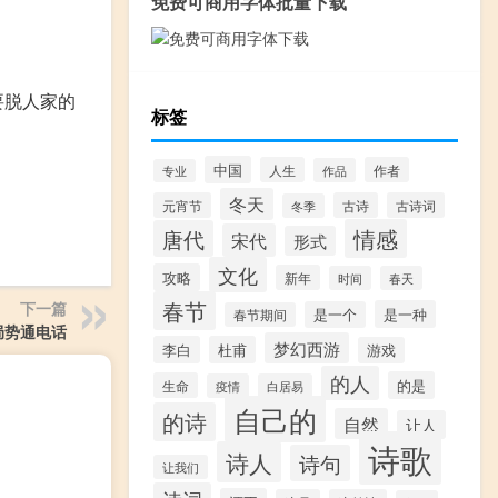
免费可商用字体批量下载
要脱人家的
标签
中国
人生
作者
作品
专业
冬天
元宵节
古诗
古诗词
冬季
情感
唐代
宋代
形式
文化
攻略
新年
时间
春天
春节
下一篇
是一种
是一个
春节期间
局势通电话
梦幻西游
李白
杜甫
游戏
的人
的是
生命
疫情
白居易
自己的
的诗
自然
让人
诗歌
诗人
诗句
让我们