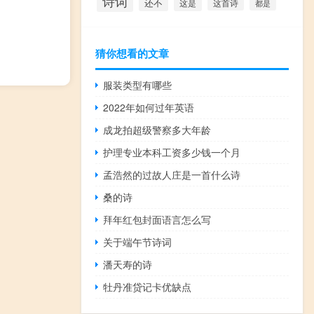
诗词
还不
这是
这首诗
都是
猜你想看的文章
服装类型有哪些
2022年如何过年英语
成龙拍超级警察多大年龄
护理专业本科工资多少钱一个月
孟浩然的过故人庄是一首什么诗
桑的诗
拜年红包封面语言怎么写
关于端午节诗词
潘天寿的诗
牡丹准贷记卡优缺点