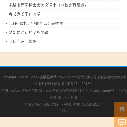
电脑桌面图标太大怎么调小（电脑桌面图标）
春节家长干什么活
“自有仙才自不知”的出处是哪里
梦幻西游结拜要多少钱
明日之后元宵怎
Copyright © 2012 - 2026
文学艺术网
Powered by
网站分类目录
|
精选推荐文章
|
网
站地图
|
疑难解答
粤ICP备05119915号
声明：本站内容来自互联网，如信息有错误可发邮件到f_fb#foxmail.com说明，我们
会及时纠正，谢谢
本站仅为个人兴趣爱好，不接盈利性广告及商业合作
小男孩