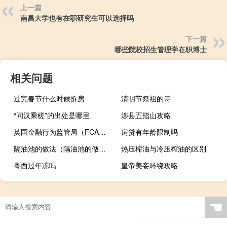
上一篇
南昌大学也有在职研究生可以选择吗
下一篇
哪些院校招生管理学在职博士
相关问题
过完春节什么时候拆房
清明节祭祖的诗
“问汉乘槎”的出处是哪里
涉县五指山攻略
英国金融行为监管局（FCA）执法主管Therese Chambers：监管机构“非常热衷”采取行动打击绿色洗白行为
房贷有年龄限制吗
隔油池的做法（隔油池的做法）
热压榨油与冷压榨油的区别
粤西过年冻吗
皇帝美妾环绕攻略
☚