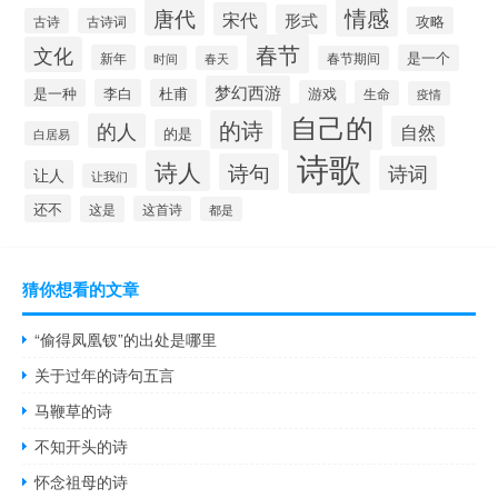
情感
唐代
宋代
形式
攻略
古诗
古诗词
春节
文化
新年
是一个
时间
春天
春节期间
梦幻西游
是一种
李白
杜甫
游戏
生命
疫情
自己的
的诗
的人
自然
的是
白居易
诗歌
诗人
诗句
诗词
让人
让我们
还不
这是
这首诗
都是
猜你想看的文章
“偷得凤凰钗”的出处是哪里
关于过年的诗句五言
马鞭草的诗
不知开头的诗
怀念祖母的诗