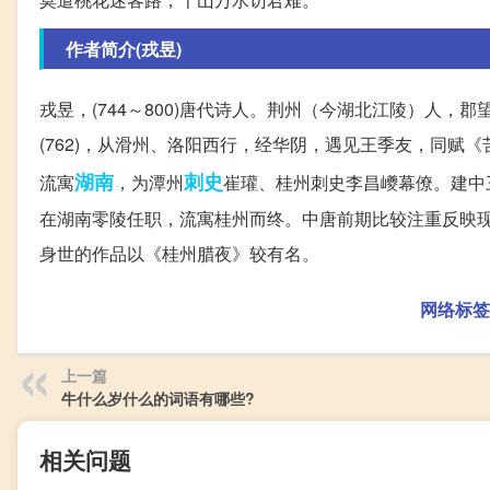
作者简介(戎昱)
戎昱，(744～800)唐代诗人。荆州（今湖北江陵）人
(762)，从滑州、洛阳西行，经华阴，遇见王季友，同赋《
湖南
刺史
流寓
，为潭州
崔瓘、桂州刺史李昌巙幕僚。建中三
在湖南零陵任职，流寓桂州而终。中唐前期比较注重反映
身世的作品以《桂州腊夜》较有名。
网络标签
上一篇
牛什么岁什么的词语有哪些?
相关问题