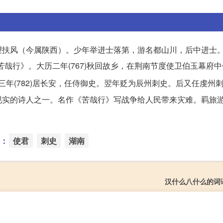
，郡望扶风（今属陕西）。少年举进士落第，游名都山川，后中进士
苦哉行》。大历二年(767)秋回故乡，在荆南节度使卫伯玉幕府
年(782)居长安，任侍御史。翌年贬为辰州刺史。后又任虔州
现实的诗人之一。名作《苦哉行》写战争给人民带来灾难。羁旅
：
使君
刺史
湖南
汉什么八什么的词