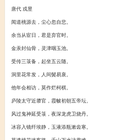
唐代 戎昱
闻道桃源去，尘心忽自悲。
余当从宦日，君是弃官时。
金汞封仙骨，灵津咽玉池。
受传三箓备，起坐五云随。
洞里花常发，人间鬓易衰。
他年会相访，莫作烂柯棋。
庐陵太守近隳官，霞帔初朝五帝坛。
风过鬼神延受箓，夜深龙虎卫烧丹。
冰容入镜纤埃静，玉液添瓶漱齿寒。
莫遣桃花迷客路，千山万水访君难。