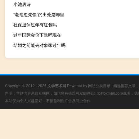
小池唐诗
“老笔忽先倡”的出处是哪里
社保退休过年有红包吗
过年国际金价下跌吗现在
结婚之前能去对象家过年吗
Copyright © 2012 - 2026
文学艺术网
Powered by
网站分类目录
|
精选推荐文章
|
声明：本站内容来自互联网，如信息有错误可发邮件到f_fb#foxmail.com说明
本站仅为个人兴趣爱好，不接盈利性广告及商业合作