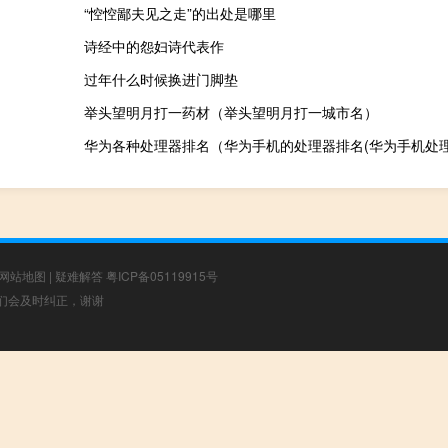
“悾悾鄙夫见之走”的出处是哪里
诗经中的怨妇诗代表作
过年什么时候换进门脚垫
举头望明月打一药材（举头望明月打一城市名）
华为各种处理器排名（华为手机的处理器排名(华为手机处理
网站地图
|
疑难解答
粤ICP备05119915号
，我们会及时纠正，谢谢