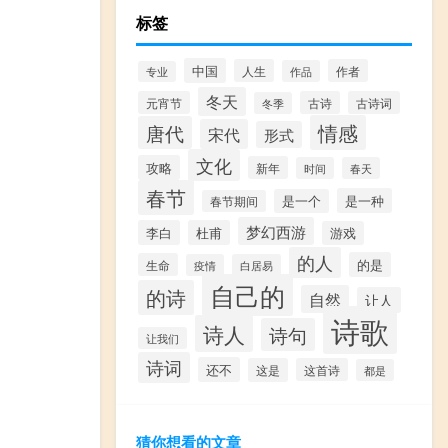
标签
中国
人生
作者
作品
专业
冬天
元宵节
古诗
古诗词
冬季
情感
唐代
宋代
形式
文化
攻略
新年
时间
春天
春节
是一种
是一个
春节期间
梦幻西游
李白
杜甫
游戏
的人
的是
生命
疫情
白居易
自己的
的诗
自然
让人
诗歌
诗人
诗句
让我们
诗词
还不
这是
这首诗
都是
猜你想看的文章