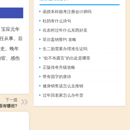
函授本科能考注册会计师吗
杜鹃有什么诗句
。宝应元年
在农村过年什么东西好卖
中任从事。后
菲尔盖纳誓约 攻略
刺史。晚年
生二胎需要办理准生证吗
游宦、感伤
“欲不布露言”的出处是哪里
正版传奇升级攻略
带有国字的唐诗
健身销售该怎么去推销
过年回老家怎么办年货
下一篇
语有哪些?