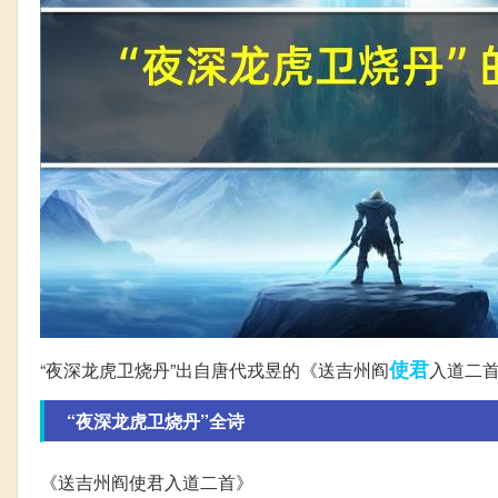
使君
“夜深龙虎卫烧丹”出自唐代戎昱的《送吉州阎
入道二
“夜深龙虎卫烧丹”全诗
《送吉州阎使君入道二首》