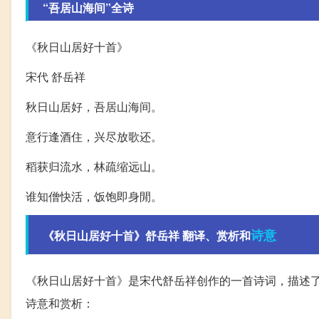
“吾居山海间”全诗
《秋日山居好十首》
宋代 舒岳祥
秋日山居好，吾居山海间。
意行逢酒住，兴尽放歌还。
稻获归流水，林疏缩远山。
谁知僧快活，饭饱即身閒。
诗意
《秋日山居好十首》舒岳祥 翻译、赏析和
《秋日山居好十首》是宋代舒岳祥创作的一首诗词，描述
诗意和赏析：