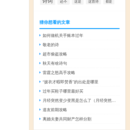
诗词
还不
这是
这首诗
都是
猜你想看的文章
如何做机关手账本过年
敬老的诗
超市偷盗攻略
秋天有啥诗句
雷霆之怒高手攻略
“披衣才暇即焚香”的出处是哪里
过年买鞋子哪里最好买
月经突然变少变黑是怎么了（月经突然变少变黑是怎么了）
道友前期攻略
离婚夫妻共同财产怎样分割