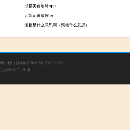
成都美食攻略app
元宵记得放假吗
滚粗是什么意思啊（滚粗什么意思）
网站地图
|
疑难解答
粤ICP备05119915号
，我们会及时纠正，谢谢