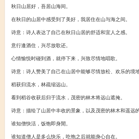
秋日山居好，吾居山海间。
在秋日的山居中感受到了美好，我居住在山与海之间。
诗意：诗人表达了自己在秋日山居的舒适和宜人之感。
意行逢酒住，兴尽放歌还。
心情愉悦时碰到酒，就停下来，兴致尽情地唱歌。
诗意：诗人赞美了自己在山居中能够尽情放松、欢乐的境
稻获归流水，林疏缩远山。
看到稻谷收获后归于流水，茂密的林木将远山遮掩。
诗意：描绘了山居中丰收的景象，以及茂密的林木和遥远
谁知僧快活，饭饱即身閒。
谁知道僧人是多么快乐，吃饱之后就能身心自在。