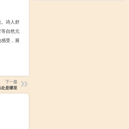
悦。诗人舒
峦等自然元
的感受，展
下一篇
出处是哪里