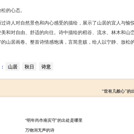
放松的心态。
通过诗人对自然景色和内心感受的描绘，展示了山居的宜人与愉
赞美和对自由、舒适的向往。诗中描绘的稻谷、流水、林木和山
好的山居画卷。整首诗情感饱满，言简意赅，给人以宁静、放松
：
山居
秋日
诗意
“世有几般心”的
“明年尚作南宾守”的出处是哪里
万物润无声的诗