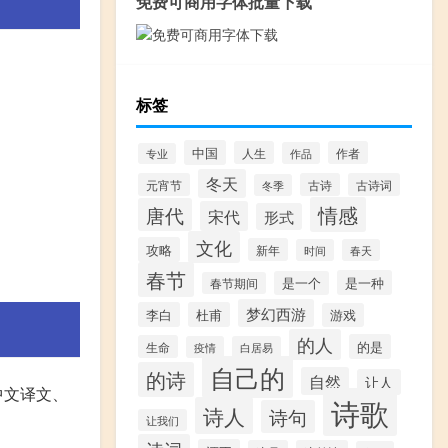
免费可商用字体批量下载
标签
中国
人生
作者
作品
专业
冬天
元宵节
古诗
古诗词
冬季
情感
唐代
宋代
形式
文化
攻略
新年
时间
春天
春节
是一种
是一个
春节期间
梦幻西游
李白
杜甫
游戏
的人
的是
生命
疫情
白居易
自己的
的诗
自然
让人
中文译文、
诗歌
诗人
诗句
让我们