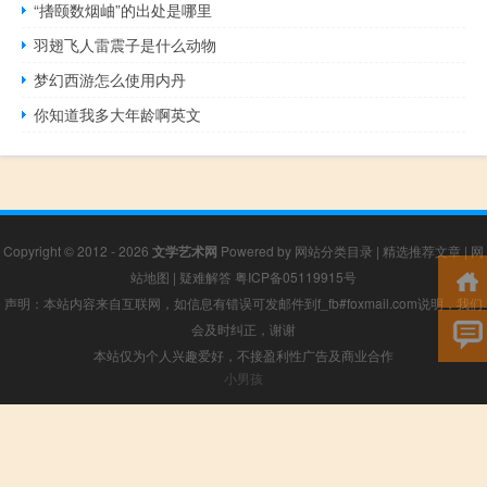
“搘颐数烟岫”的出处是哪里
羽翅飞人雷震子是什么动物
梦幻西游怎么使用内丹
你知道我多大年龄啊英文
Copyright © 2012 - 2026
文学艺术网
Powered by
网站分类目录
|
精选推荐文章
|
网
站地图
|
疑难解答
粤ICP备05119915号
声明：本站内容来自互联网，如信息有错误可发邮件到f_fb#foxmail.com说明，我们
会及时纠正，谢谢
本站仅为个人兴趣爱好，不接盈利性广告及商业合作
小男孩