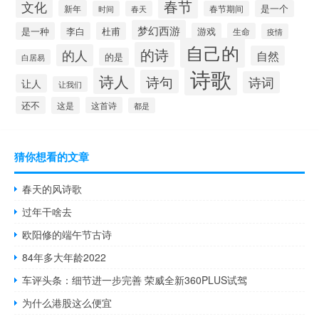
春节
文化
新年
是一个
时间
春天
春节期间
梦幻西游
是一种
李白
杜甫
游戏
生命
疫情
自己的
的诗
的人
自然
的是
白居易
诗歌
诗人
诗句
诗词
让人
让我们
还不
这是
这首诗
都是
猜你想看的文章
春天的风诗歌
过年干啥去
欧阳修的端午节古诗
84年多大年龄2022
车评头条：细节进一步完善 荣威全新360PLUS试驾
为什么港股这么便宜