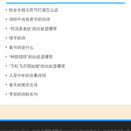
给女生猜元宵节灯谜怎么说
诗经中含有君字的诗词
“何况是老奴”的出处是哪里
情字的诗
集句诗是什么
“钟鼓喤喤”的出处是哪里
“万红飞尽雨如烟”的出处是哪里
人至中年的沧桑诗词
春天的相关古诗
李贺的诗歌名句
Copyright © 2012 - 2026
文学艺术网
Powered by
网站分类目录
|
精选推荐文章
|
网