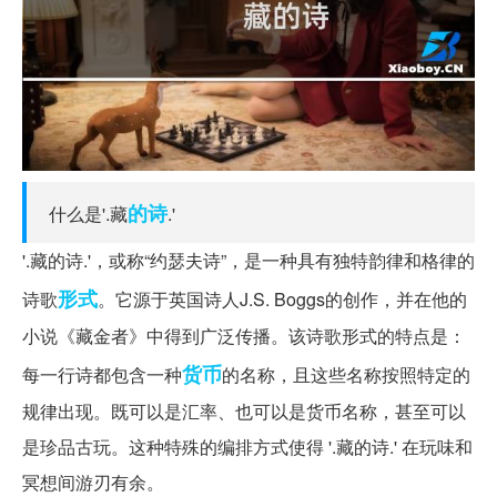
的诗
什么是'.藏
.'
'.藏的诗.'，或称“约瑟夫诗”，是一种具有独特韵律和格律的
形式
诗歌
。它源于英国诗人J.S. Boggs的创作，并在他的
小说《藏金者》中得到广泛传播。该诗歌形式的特点是：
货币
每一行诗都包含一种
的名称，且这些名称按照特定的
规律出现。既可以是汇率、也可以是货币名称，甚至可以
是珍品古玩。这种特殊的编排方式使得 '.藏的诗.' 在玩味和
冥想间游刃有余。