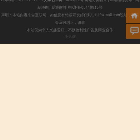
站地图
|
疑难解答
粤ICP备05119915号
声明：本站内容来自互联网，如信息有错误可发邮件到f_fb#foxmail.com说明，我们
会及时纠正，谢谢
本站仅为个人兴趣爱好，不接盈利性广告及商业合作
小男孩