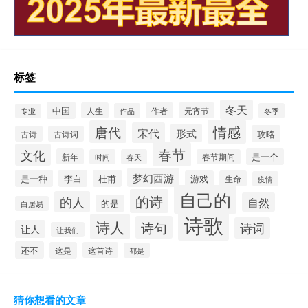
标签
冬天
中国
人生
作者
元宵节
作品
冬季
专业
情感
唐代
宋代
形式
攻略
古诗
古诗词
春节
文化
新年
是一个
时间
春天
春节期间
梦幻西游
是一种
李白
杜甫
游戏
生命
疫情
自己的
的诗
的人
自然
的是
白居易
诗歌
诗人
诗句
诗词
让人
让我们
还不
这是
这首诗
都是
猜你想看的文章