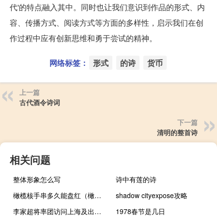
代'的特点融入其中。同时也让我们意识到作品的形式、内
容、传播方式、阅读方式等方面的多样性，启示我们在创
作过程中应有创新思维和勇于尝试的精神。
网络标签：
形式
的诗
货币
上一篇
古代酒令诗词
下一篇
清明的整首诗
相关问题
整体形象怎么写
诗中有莲的诗
橄榄核手串多久能盘红（橄榄核手串）
shadow cityexpose攻略
李家超将率团访问上海及出席进博会
1978春节是几日