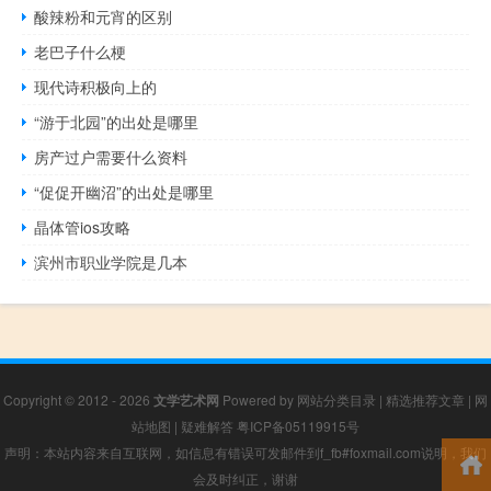
酸辣粉和元宵的区别
老巴子什么梗
现代诗积极向上的
“游于北园”的出处是哪里
房产过户需要什么资料
“促促开幽沼”的出处是哪里
晶体管ios攻略
滨州市职业学院是几本
Copyright © 2012 - 2026
文学艺术网
Powered by
网站分类目录
|
精选推荐文章
|
网
站地图
|
疑难解答
粤ICP备05119915号
声明：本站内容来自互联网，如信息有错误可发邮件到f_fb#foxmail.com说明，我们
会及时纠正，谢谢