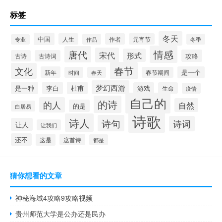
标签
冬天
中国
人生
作者
元宵节
作品
冬季
专业
情感
唐代
宋代
形式
攻略
古诗
古诗词
春节
文化
新年
是一个
时间
春天
春节期间
梦幻西游
是一种
李白
杜甫
游戏
生命
疫情
自己的
的诗
的人
自然
的是
白居易
诗歌
诗人
诗句
诗词
让人
让我们
还不
这是
这首诗
都是
猜你想看的文章
神秘海域4攻略9攻略视频
贵州师范大学是公办还是民办