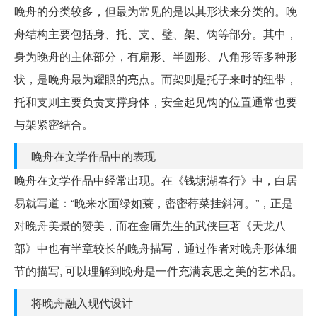
晚舟的分类较多，但最为常见的是以其形状来分类的。晚
舟结构主要包括身、托、支、璧、架、钩等部分。其中，
身为晚舟的主体部分，有扇形、半圆形、八角形等多种形
状，是晚舟最为耀眼的亮点。而架则是托子来时的纽带，
托和支则主要负责支撑身体，安全起见钩的位置通常也要
与架紧密结合。
晚舟在文学作品中的表现
晚舟在文学作品中经常出现。在《钱塘湖春行》中，白居
易就写道：“晚来水面绿如蓑，密密荇菜挂斜河。”，正是
对晚舟美景的赞美，而在金庸先生的武侠巨著《天龙八
部》中也有半章较长的晚舟描写，通过作者对晚舟形体细
节的描写, 可以理解到晚舟是一件充满哀思之美的艺术品。
将晚舟融入现代设计