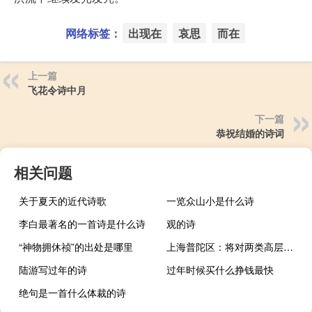
网络标签：
出现在
哀思
而在
上一篇
飞花令诗中月
下一篇
恭祝结婚的诗词
相关问题
关于夏天的近代诗歌
一览众山小是什么诗
李白最著名的一首诗是什么诗
观的诗
“神物拥休祯”的出处是哪里
上海普陀区：将对两类高层次人才给予最高100万元、50万元人才购房补贴
陆游写过年的诗
过年时候买什么挣钱最快
绝句是一首什么体裁的诗