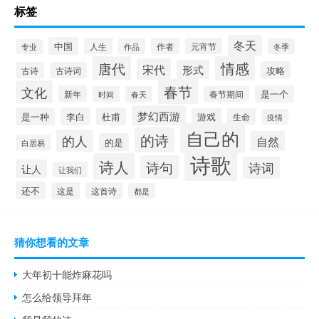
标签
冬天
中国
人生
作者
元宵节
作品
冬季
专业
情感
唐代
宋代
形式
攻略
古诗
古诗词
春节
文化
新年
是一个
时间
春天
春节期间
梦幻西游
是一种
李白
杜甫
游戏
生命
疫情
自己的
的诗
的人
自然
的是
白居易
诗歌
诗人
诗句
诗词
让人
让我们
还不
这是
这首诗
都是
猜你想看的文章
大年初十能炸麻花吗
怎么给领导拜年