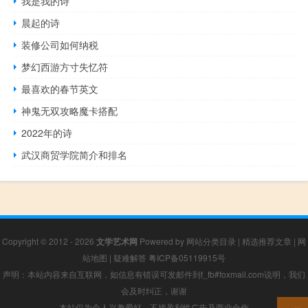
我是我的诗
晨起的诗
装修公司如何纳税
梦幻西游方寸失忆符
最喜欢的春节英文
神鬼无双攻略魔卡搭配
2022年的诗
武汉商贸学院简介和排名
Copyright © 2012 - 2026
文学艺术网
Powered by
网站分类目录
|
精选推荐文章
|
网
站地图
|
疑难解答
粤ICP备05119915号
声明：本站内容来自互联网，如信息有错误可发邮件到f_fb#foxmail.com说明，我们
会及时纠正，谢谢
本站仅为个人兴趣爱好，不接盈利性广告及商业合作