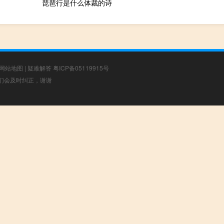
琵琶行是什么体裁的诗
网站地图
|
疑难解答
粤ICP备05119915号
，我们会及时纠正，谢谢