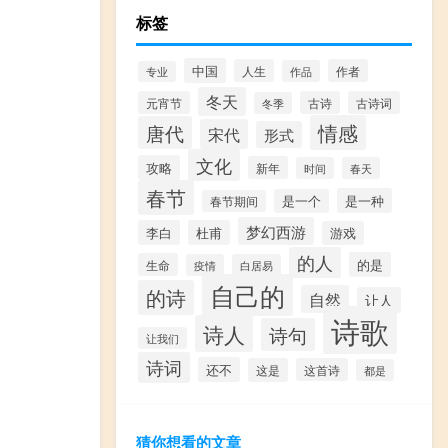
标签
中国
人生
作者
作品
专业
冬天
元宵节
古诗
古诗词
冬季
情感
唐代
宋代
形式
文化
攻略
新年
时间
春天
春节
是一种
是一个
春节期间
梦幻西游
李白
杜甫
游戏
的人
的是
生命
疫情
白居易
自己的
的诗
自然
让人
诗歌
诗人
诗句
让我们
诗词
还不
这是
这首诗
都是
猜你想看的文章