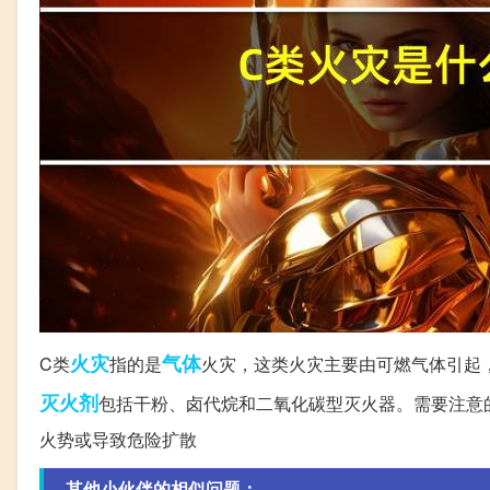
火灾
气体
C类
指的是
火灾，这类火灾主要由可燃气体引起
灭火剂
包括干粉、卤代烷和二氧化碳型灭火器。需要注意
火势或导致危险扩散
其他小伙伴的相似问题：