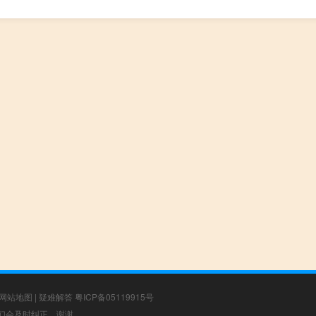
网站地图
|
疑难解答
粤ICP备05119915号
，我们会及时纠正，谢谢