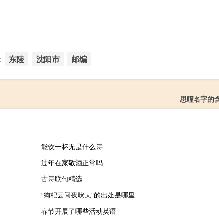
：
东陵
沈阳市
邮编
思曈名字的
能饮一杯无是什么诗
过年在家敬酒正常吗
古诗联句精选
“狗杞云间夜吠人”的出处是哪里
春节开展了哪些活动英语