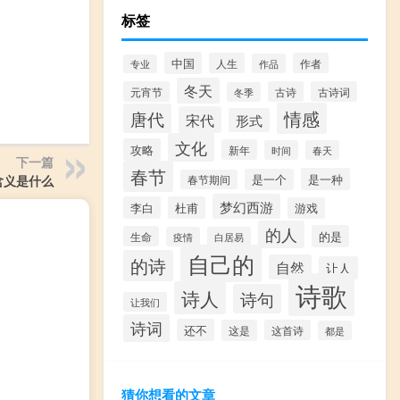
标签
中国
人生
作者
作品
专业
冬天
元宵节
古诗
古诗词
冬季
情感
唐代
宋代
形式
文化
攻略
新年
时间
春天
下一篇
春节
是一种
是一个
含义是什么
春节期间
梦幻西游
李白
杜甫
游戏
的人
的是
生命
疫情
白居易
自己的
的诗
自然
让人
诗歌
诗人
诗句
让我们
诗词
还不
这是
这首诗
都是
猜你想看的文章