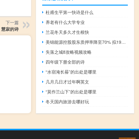
杜甫生平第一快诗是什么
养老有什么大学专业
下一篇
慧寂的诗
兰花冬天多久才生根快
美锦能源控股股东质押率降至70% 拟19亿转让5%股份引入战投
失落之城8攻略视频攻略
四年级下册全部的诗
“水宿淹长晷”的出处是哪里
几月几日才过年啊英文
“莫作兰山下”的出处是哪里
冬天国内旅游去哪好玩