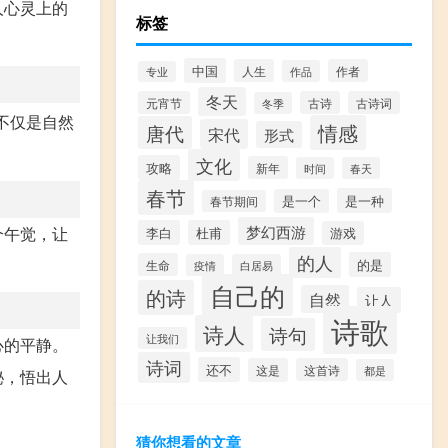
人心灵上的
标签
中国
人生
作者
作品
专业
冬天
元宵节
古诗
古诗词
冬季
不仅是自然
情感
唐代
宋代
形式
文化
攻略
新年
时间
春天
春节
是一种
是一个
春节期间
梦幻西游
个午觉，让
李白
杜甫
游戏
的人
的是
生命
疫情
白居易
自己的
的诗
自然
让人
诗歌
诗人
诗句
让我们
心的平静。
诗词
还不
这是
这首诗
都是
秘，悟出人
猜你想看的文章