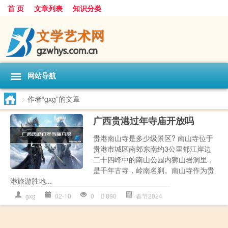
首 页
文章列表
知识分类
网站导航
>
作者“gxg”的文章
广西贵港过年寺庙开放吗
贵港南山寺是多少级景区? 南山寺位于
贵港市城区南郊东南约3公里郁江岸边
二十四峰中的南山公园内狮山岩洞里，
是千年古寺，岭南名刹。南山寺作为贵
港旅游胜地...
gxg
02-10
0
890
春节2024