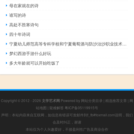
母在家就在的诗
谁写的诗
高处不胜寒诗句
四十年诗词
宁夏幼儿师范高等专科学校和宁夏葡萄酒与防沙治沙职业技术学院的专业对比
梦幻西游手游什么好玩
多大年龄就可以开始吃饭了
Copyright © 2012 - 2026
文学艺术网
Powered by
网站分类目录
|
精选推荐文章
|
网
站地图
|
疑难解答
粤ICP备05119915号
声明：本站内容来自互联网，如信息有错误可发邮件到f_fb#foxmail.com说明，我们
会及时纠正，谢谢
本站仅为个人兴趣爱好，不接盈利性广告及商业合作