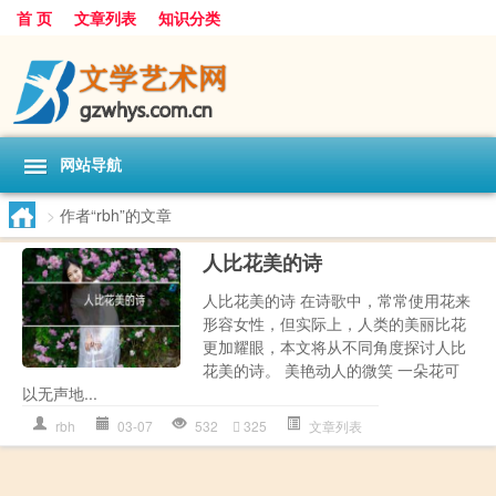
首 页
文章列表
知识分类
网站导航
>
作者“rbh”的文章
人比花美的诗
人比花美的诗 在诗歌中，常常使用花来
形容女性，但实际上，人类的美丽比花
更加耀眼，本文将从不同角度探讨人比
花美的诗。 美艳动人的微笑 一朵花可
以无声地...
rbh
03-07
532
325
文章列表