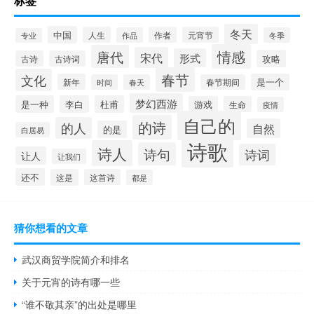
标签
冬天
中国
人生
作者
元宵节
作品
冬季
专业
情感
唐代
宋代
形式
攻略
古诗
古诗词
春节
文化
新年
是一个
时间
春天
春节期间
梦幻西游
是一种
李白
杜甫
游戏
生命
疫情
自己的
的诗
的人
自然
的是
白居易
诗歌
诗人
诗句
诗词
让人
让我们
还不
这是
这首诗
都是
猜你想看的文章
武汉商贸学院简介和排名
关于元宵的诗有哪一些
“谁不敬其亲”的出处是哪里