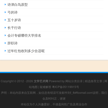
诗津白鸟原型
弓的诗
五十岁诗
长干行诗
会计专硕哪些大学排名
辞职诗
过年红包收到多少合适呢
Copyright © 2012 - 2026
文学艺术网
Powered by
网站分类目录
|
精选推荐文章
|
网
站地图
|
疑难解答
粤ICP备05119915号
声明：本站内容来自互联网，如信息有错误可发邮件到f_fb#foxmail.com说明，我们
会及时纠正，谢谢
本站仅为个人兴趣爱好，不接盈利性广告及商业合作