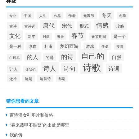
标签
冬天
中国
人生
作者
元宵节
作品
冬季
专业
情感
唐代
宋代
形式
攻略
古诗
古诗词
春节
文化
新年
是一个
时间
春天
春节期间
梦幻西游
是一种
李白
杜甫
游戏
生命
疫情
自己的
的诗
的人
自然
的是
白居易
诗歌
诗人
诗句
诗词
让人
让我们
还不
这是
这首诗
都是
猜你想看的文章
百诗漫女鞋图片和价格
“春来蔬甲不胜繁”的出处是哪里
我的诗