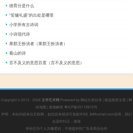
德育分是什么
“笙镛礼盛”的出处是哪里
小学所有古诗词
小诗现代诗
果郡王扮演者（果郡王扮演者）
看山的诗
言不及义的意思百度（言不及义的意思）
Copyright © 2012 - 2026
文学艺术网
Powered by
网站分类目录
|
精选推荐文章
|
网
站地图
|
疑难解答
粤ICP备05119915号
声明：本站内容来自互联网，如信息有错误可发邮件到f_fb#foxmail.com说明，我们
会及时纠正，谢谢
本站仅为个人兴趣爱好，不接盈利性广告及商业合作