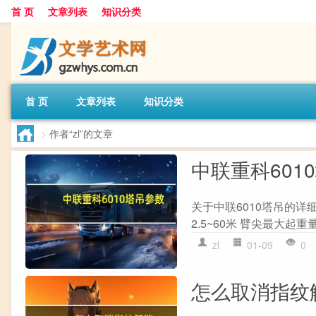
首 页
文章列表
知识分类
首 页
文章列表
知识分类
>
作者“zl”的文章
中联重科601
关于中联6010塔吊的详
2.5~60米 臂尖最大起重量
zl
01-09
0
怎么取消指纹