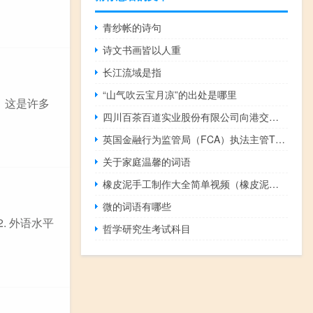
青纱帐的诗句
诗文书画皆以人重
长江流域是指
“山气吹云宝月凉”的出处是哪里
：这是许多
四川百茶百道实业股份有限公司向港交所提交上市申请独家保荐人为中金公司
英国金融行为监管局（FCA）执法主管Therese Chambers：监管机构“非常热衷”采取行动打击绿色洗白行为
关于家庭温馨的词语
橡皮泥手工制作大全简单视频（橡皮泥手工制作大全）
微的词语有哪些
. 外语水平
哲学研究生考试科目