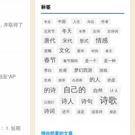
标签
中国
人生
作者
作品
专业
记，并取得了
冬天
元宵节
古诗
古诗词
冬季
情感
唐代
宋代
形式
文化
攻略
新年
时间
春天
春节
是一种
是一个
春节期间
梦幻西游
李白
杜甫
游戏
至“AP
的人
的是
生命
疫情
白居易
自己的
的诗
自然
让人
诗歌
诗人
诗句
让我们
诗词
还不
这是
这首诗
都是
1. 短期
猜你想看的文章