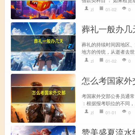
借款类科目 ： 如果租赁
zl
01-02
0
葬礼一般办几
葬礼的持续时间因地区、
地方的传统，从逝者去世
zl
01-02
0
怎么考国家外
考国家外交部公务员通常需
：根据报考职位的不同，
zl
01-01
0
赞美盛夏流水