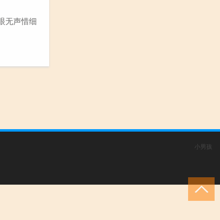
泉眼无声惜细
小男孩