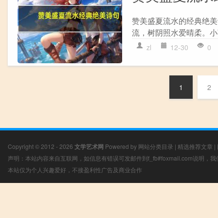
赞美盛夏流水的经典绝美诗
流，树阴照水爱晴柔。小荷
zl
12-30
0
1
2
Copyright © 2012 - 2026
文学艺术网
Powered by
网站分类目录
|
精选推荐文章
|
声明：本站内容来自互联网，如信息有错误可发邮件到f_fb#foxmail.com说明
本站仅为个人兴趣爱好，不接盈利性广告及商业合作