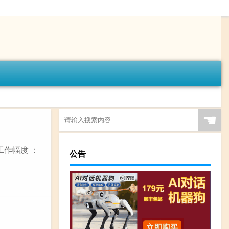
☚
工作幅度 ：
公告