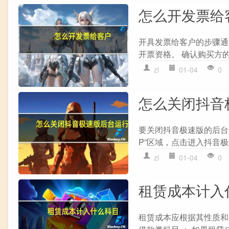
怎么开发票给
开具发票给客户的步骤通常
开票资格。 确认购买方的
zl
01-04
0
怎么关闭抖音
要关闭抖音极速版的后台运
P”区域，点击进入抖音极速
zl
01-04
0
租赁成本计入
租赁成本应根据其性质和