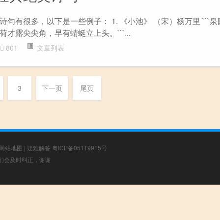
句有很多，以下是一些例子： 1. 《小池》 （宋）杨万里 ```
才露尖尖角，早有蜻蜓立上头。```...
801
文章列表
3
下一页
尾页
网站地图
|
疑难解答
粤ICP备05119915号
，我们会及时纠正，谢谢