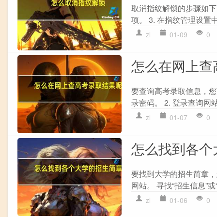
取消指纹解锁的步骤如下： 
项。 3. 在指纹管理设置中
zl
01-09
0
怎么在网上查
要查询高考录取信息，您可
录密码。 2. 登录查询网
zl
01-07
0
怎么找到各个
要找到大学的招生简章，您
网站。 寻找“招生信息”或“
zl
01-06
0