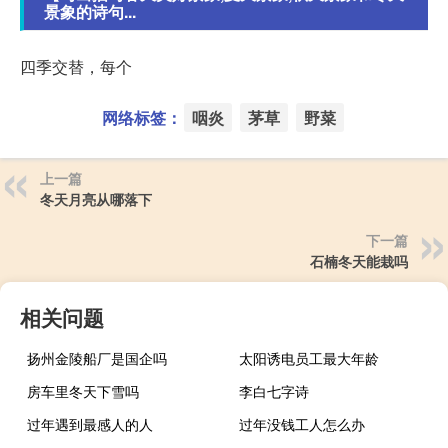
景象的诗句...
四季交替，每个
网络标签：
咽炎
茅草
野菜
上一篇
冬天月亮从哪落下
下一篇
石楠冬天能栽吗
相关问题
扬州金陵船厂是国企吗
太阳诱电员工最大年龄
房车里冬天下雪吗
李白七字诗
过年遇到最感人的人
过年没钱工人怎么办