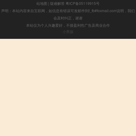
站地图
|
疑难解答
粤ICP备05119915号
声明：本站内容来自互联网，如信息有错误可发邮件到f_fb#foxmail.com说明，我们
会及时纠正，谢谢
本站仅为个人兴趣爱好，不接盈利性广告及商业合作
小男孩