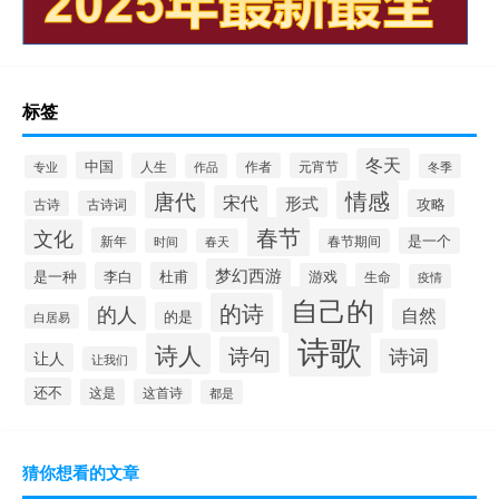
标签
冬天
中国
人生
作者
元宵节
作品
冬季
专业
情感
唐代
宋代
形式
攻略
古诗
古诗词
春节
文化
新年
是一个
时间
春天
春节期间
梦幻西游
是一种
李白
杜甫
游戏
生命
疫情
自己的
的诗
的人
自然
的是
白居易
诗歌
诗人
诗句
诗词
让人
让我们
还不
这是
这首诗
都是
猜你想看的文章