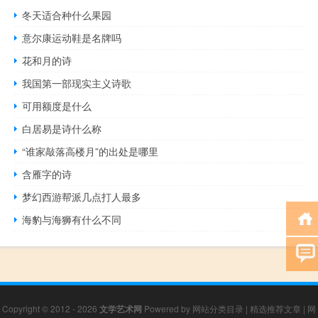
冬天适合种什么果园
意尔康运动鞋是名牌吗
花和月的诗
我国第一部现实主义诗歌
可用额度是什么
白居易是诗什么称
“谁家敲落高楼月”的出处是哪里
含雁字的诗
梦幻西游帮派几点打人最多
海豹与海狮有什么不同
Copyright © 2012 - 2026
文学艺术网
Powered by
网站分类目录
|
精选推荐文章
|
网