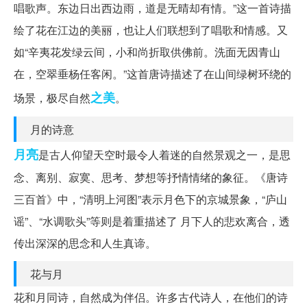
唱歌声。东边日出西边雨，道是无晴却有情。”这一首诗描
绘了花在江边的美丽，也让人们联想到了唱歌和情感。又
如“辛夷花发绿云间，小和尚折取供佛前。洗面无因青山
在，空翠垂杨任客闲。”这首唐诗描述了在山间绿树环绕的
之美
场景，极尽自然
。
月的诗意
月亮
是古人仰望天空时最令人着迷的自然景观之一，是思
念、离别、寂寞、思考、梦想等抒情情绪的象征。《唐诗
三百首》中，“清明上河图”表示月色下的京城景象，“庐山
谣”、“水调歌头”等则是着重描述了 月下人的悲欢离合，透
传出深深的思念和人生真谛。
花与月
花和月同诗，自然成为伴侣。许多古代诗人，在他们的诗