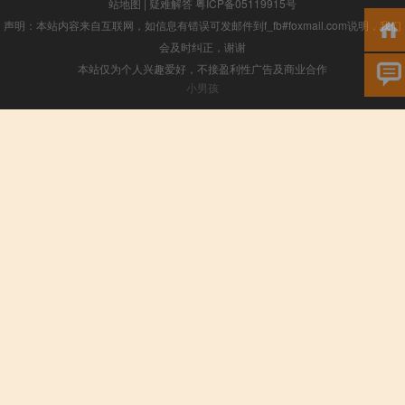
站地图
|
疑难解答
粤ICP备05119915号
声明：本站内容来自互联网，如信息有错误可发邮件到f_fb#foxmail.com说明，我们
会及时纠正，谢谢
本站仅为个人兴趣爱好，不接盈利性广告及商业合作
小男孩