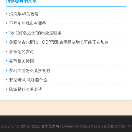
猜你想看的文章
消消乐49关攻略
不拜年的城市有哪些
“收召好名之士”的出处是哪里
美联储古尔斯比：GDP预测表明经济增长可能正在加速
并蒂莲的古诗
春节相关诗词
梦幻西游怎么兑换礼包
梦见考试 意味着什么
陆游是什么著名诗
Copyright © 2012 - 2026
文学艺术网
Powered by
网站分类目录
|
精选推荐文章
|
网