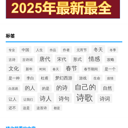
标签
冬天
中国
人生
作者
元宵节
作品
冬季
专业
情感
唐代
宋代
形式
攻略
古诗
古诗词
春节
文化
新年
是一个
时间
春天
春节期间
梦幻西游
是一种
李白
杜甫
游戏
生命
疫情
自己的
的诗
的人
自然
的是
白居易
诗歌
诗人
诗句
诗词
让人
让我们
还不
这是
这首诗
都是