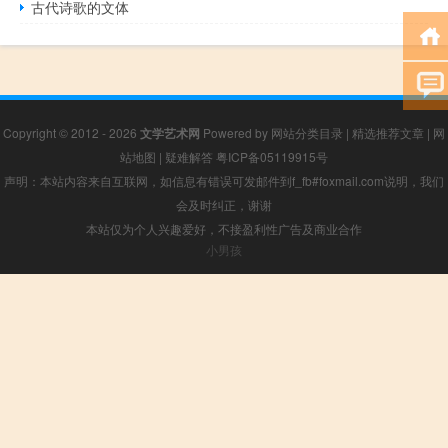
古代诗歌的文体
Copyright © 2012 - 2026
文学艺术网
Powered by
网站分类目录
|
精选推荐文章
|
网
站地图
|
疑难解答
粤ICP备05119915号
声明：本站内容来自互联网，如信息有错误可发邮件到f_fb#foxmail.com说明，我们
会及时纠正，谢谢
本站仅为个人兴趣爱好，不接盈利性广告及商业合作
小男孩