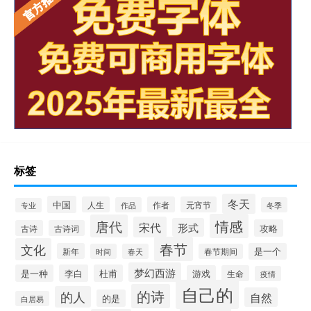
标签
冬天
中国
人生
作者
元宵节
作品
冬季
专业
情感
唐代
宋代
形式
攻略
古诗
古诗词
春节
文化
新年
是一个
时间
春天
春节期间
梦幻西游
是一种
李白
杜甫
游戏
生命
疫情
自己的
的诗
的人
自然
的是
白居易