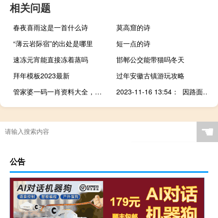
相关问题
春夜喜雨这是一首什么诗
莫高窟的诗
“薄云岩际宿”的出处是哪里
短一点的诗
速冻元宵能直接冻着蒸吗
邯郸公交能带猫吗冬天
拜年模板2023最新
过年安徽古镇游玩攻略
管家婆一码一肖资料大全，宾朋迎门精选答案落实_互通版97.633
2023-11-16 13:54： 因路面施工，G60沪昆高速K544梨温段（上饶服务区附近，往南昌方向）单道缓慢通行，上饶西、经开区往南昌方向入口封闭。~w​​​
☚
公告